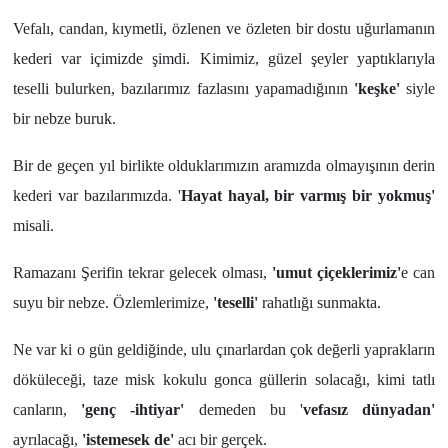
Vefalı, candan, kıymetli, özlenen ve özleten bir dostu uğurlamanın
kederi var içimizde şimdi. Kimimiz, güzel şeyler yaptıklarıyla
teselli bulurken, bazılarımız fazlasını yapamadığının
'keşke'
siyle
bir nebze buruk.
Bir de geçen yıl birlikte olduklarımızın aramızda olmayışının derin
kederi var bazılarımızda. '
Hayat hayal, bir varmış bir yokmuş'
misali.
Ramazanı Şerifin tekrar gelecek olması,
'umut çiçeklerimiz'
e can
suyu bir nebze. Özlemlerimize,
'teselli'
rahatlığı sunmakta.
Ne var ki o gün geldiğinde, ulu çınarlardan çok değerli yaprakların
döküleceği, taze misk kokulu gonca güllerin solacağı, kimi tatlı
canların,
'genç -ihtiyar'
demeden bu '
vefasız dünyadan'
ayrılacağı,
'istemesek de'
acı bir gerçek.