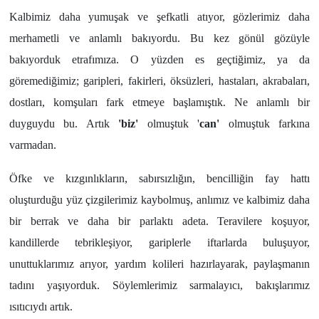
Kalbimiz daha yumuşak ve şefkatli atıyor, gözlerimiz daha
merhametli ve anlamlı bakıyordu. Bu kez gönül gözüyle
bakıyorduk etrafımıza. O yüzden es geçtiğimiz, ya da
göremediğimiz; garipleri, fakirleri, öksüzleri, hastaları, akrabaları,
dostları, komşuları fark etmeye başlamıştık. Ne anlamlı bir
duyguydu bu. Artık
'biz'
olmuştuk '
can'
olmuştuk farkına
varmadan.
Öfke ve kızgınlıkların, sabırsızlığın, bencilliğin fay hattı
oluşturduğu yüz çizgilerimiz kaybolmuş, anlımız ve kalbimiz daha
bir berrak ve daha bir parlaktı adeta. Teravilere koşuyor,
kandillerde tebrikleşiyor, gariplerle iftarlarda buluşuyor,
unuttuklarımız arıyor, yardım kolileri hazırlayarak, paylaşmanın
tadını yaşıyorduk. Söylemlerimiz sarmalayıcı, bakışlarımız
ısıtıcıydı artık.