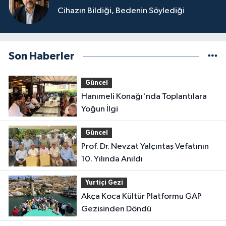
Cihazın Bildiği, Bedenin Söylediği
Son Haberler
Güncel
Hanımeli Konağı'nda Toplantılara
Yoğun İlgi
Güncel
Prof. Dr. Nevzat Yalçıntaş Vefatının
10. Yılında Anıldı
Yurtiçi Gezi
Akça Koca Kültür Platformu GAP
Gezisinden Döndü