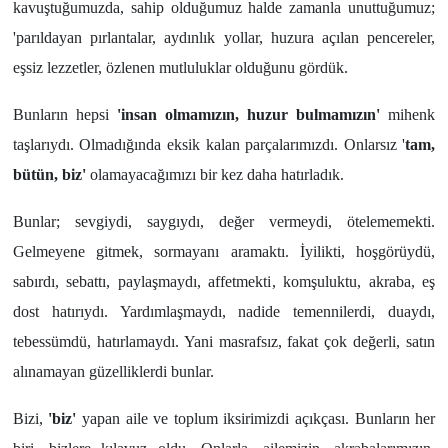
kavuştuğumuzda, sahip olduğumuz halde zamanla unuttuğumuz;
'parıldayan pırlantalar, aydınlık yollar, huzura açılan pencereler,
eşsiz lezzetler, özlenen mutluluklar olduğunu gördük.
Bunların hepsi
'insan olmamızın, huzur bulmamızın'
mihenk
taşlarıydı. Olmadığında eksik kalan parçalarımızdı. Onlarsız '
tam,
bütün, biz'
olamayacağımızı bir kez daha hatırladık.
Bunlar; sevgiydi, saygıydı, değer vermeydi, ötelememekti.
Gelmeyene gitmek, sormayanı aramaktı. İyilikti, hoşgörüydü,
sabırdı, sebattı, paylaşmaydı, affetmekti, komşuluktu, akraba, eş
dost hatırıydı. Yardımlaşmaydı, nadide temennilerdi, duaydı,
tebessümdü, hatırlamaydı. Yani masrafsız, fakat çok değerli, satın
alınamayan güzelliklerdi bunlar.
Bizi,
'biz'
yapan aile ve toplum iksirimizdi açıkçası. Bunların her