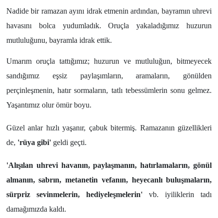
Nadide bir ramazan ayını idrak etmenin ardından, bayramın uhrevi
Yönetim Kurulu
havasını bolca yudumladık. Oruçla yakaladığımız huzurun
mutluluğunu, bayramla idrak ettik.
Yüksek İstişare Kurulu
Umarım oruçla tattığımız; huzurun ve mutluluğun, bitmeyecek
Sanat
sandığımız eşsiz paylaşımların, aramaların, gönülden
perçinleşmenin, hatır sormaların, tatlı tebessümlerin sonu gelmez.
Yaşantımız olur ömür boyu.
Güzel anlar hızlı yaşanır, çabuk bitermiş. Ramazanın güzellikleri
de,
'rüya gibi'
geldi geçti.
'Alışılan uhrevi havanın, paylaşmanın, hatırlamaların, gönül
almanın, sabrın, metanetin vefanın, heyecanlı buluşmaların,
sürpriz sevinmelerin, hediyeleşmelerin'
vb. iyiliklerin tadı
damağımızda kaldı.