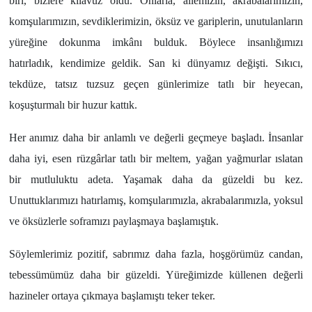
biri, bizlere kılavuz oldu. Onlarla, ailemizin, akrabalarımızın,
komşularımızın, sevdiklerimizin, öksüz ve gariplerin, unutulanların
yüreğine dokunma imkânı bulduk. Böylece insanlığımızı
hatırladık, kendimize geldik. San ki dünyamız değişti. Sıkıcı,
tekdüze, tatsız tuzsuz geçen günlerimize tatlı bir heyecan,
koşuşturmalı bir huzur kattık.
Her anımız daha bir anlamlı ve değerli geçmeye başladı. İnsanlar
daha iyi, esen rüzgârlar tatlı bir meltem, yağan yağmurlar ıslatan
bir mutluluktu adeta. Yaşamak daha da güzeldi bu kez.
Unuttuklarımızı hatırlamış, komşularımızla, akrabalarımızla, yoksul
ve öksüzlerle soframızı paylaşmaya başlamıştık.
Söylemlerimiz pozitif, sabrımız daha fazla, hoşgörümüz candan,
tebessümümüz daha bir güzeldi. Yüreğimizde küllenen değerli
hazineler ortaya çıkmaya başlamıştı teker teker.