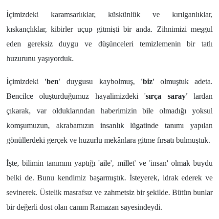
İçimizdeki karamsarlıklar, küskünlük ve kırılganlıklar,
kıskançlıklar, kibirler uçup gitmişti bir anda. Zihnimizi meşgul
eden gereksiz duygu ve düşünceleri temizlemenin bir tatlı
huzurunu yaşıyorduk.
İçimizdeki
'ben'
duygusu kaybolmuş,
'biz'
olmuştuk adeta.
Bencilce oluşturduğumuz hayalimizdeki '
sırça saray'
lardan
çıkarak, var olduklarından haberimizin bile olmadığı yoksul
komşumuzun, akrabamızın insanlık lügatinde tanımı yapılan
gönüllerdeki gerçek ve huzurlu mekânlara gitme fırsatı bulmuştuk.
İşte, bilimin tanımını yaptığı 'aile', millet' ve 'insan' olmak buydu
belki de. Bunu kendimiz başarmıştık. İsteyerek, idrak ederek ve
sevinerek. Üstelik masrafsız ve zahmetsiz bir şekilde. Bütün bunlar
bir değerli dost olan canım Ramazan sayesindeydi.