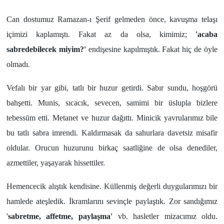
Can dostumuz Ramazan-ı Şerif gelmeden önce, kavuşma telaşı
içimizi kaplamıştı. Fakat az da olsa, kimimiz;
'acaba
sabredebilecek miyim?'
endişesine kapılmıştık. Fakat hiç de öyle
olmadı.
Vefalı bir yar gibi, tatlı bir huzur getirdi. Sabır sundu, hoşgörü
bahşetti. Munis, sıcacık, sevecen, samimi bir üslupla bizlere
tebessüm etti. Metanet ve huzur dağıttı. Minicik yavrularımız bile
bu tatlı sabra imrendi. Kaldırmasak da sahurlara davetsiz misafir
oldular. Orucun huzurunu birkaç saatliğine de olsa denediler,
azmettiler, yaşayarak hissettiler.
Hemencecik alıştık kendisine. Küllenmiş değerli duygularımızı bir
hamlede ateşledik. İkramlarını sevinçle paylaştık. Zor sandığımız
'
sabretme, affetme, paylaşma'
vb. hasletler mizacımız oldu.