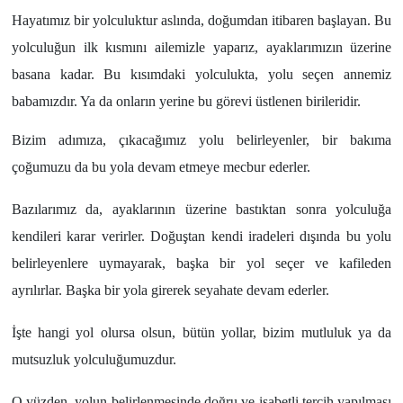
Hayatımız bir yolculuktur aslında, doğumdan itibaren başlayan. Bu
Yönetim Kurulu
yolculuğun ilk kısmını ailemizle yaparız, ayaklarımızın üzerine
basana kadar. Bu kısımdaki yolculukta, yolu seçen annemiz
Yüksek İstişare Kurulu
babamızdır. Ya da onların yerine bu görevi üstlenen birileridir.
Sanat
Bizim adımıza, çıkacağımız yolu belirleyenler, bir bakıma
çoğumuzu da bu yola devam etmeye mecbur ederler.
Bazılarımız da, ayaklarının üzerine bastıktan sonra yolculuğa
kendileri karar verirler. Doğuştan kendi iradeleri dışında bu yolu
belirleyenlere uymayarak, başka bir yol seçer ve kafileden
ayrılırlar. Başka bir yola girerek seyahate devam ederler.
İşte hangi yol olursa olsun, bütün yollar, bizim mutluluk ya da
mutsuzluk yolculuğumuzdur.
O yüzden, yolun belirlenmesinde doğru ve isabetli tercih yapılması