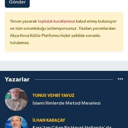
Gönder
Yorum yazarak
topluluk kurallarımızı
kabul etmiş bulunuyor
ve tüm sorumluluğu üstleniyorsunuz. Yazılan yorumlardan
Akça Koca Kültür Platformu hiçbir şekilde sorumlu
tutulamaz.
Yazarlar
YUNUS VEHBI YAVUZ
İslami İlimlerde Metod Meselesi
İLHAN KARAÇAY
Kars'tan Çıkan Bir Hayat Hollanda'da