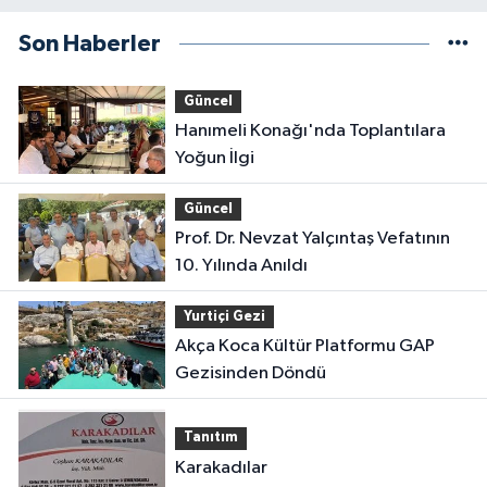
Son Haberler
Güncel
Hanımeli Konağı'nda Toplantılara
Yoğun İlgi
Güncel
Prof. Dr. Nevzat Yalçıntaş Vefatının
10. Yılında Anıldı
Yurtiçi Gezi
Akça Koca Kültür Platformu GAP
Gezisinden Döndü
Tanıtım
Karakadılar