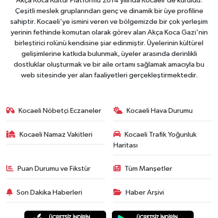
Akça Koca Kültür Platformu 2014 yılında Kocaeli'de kuruldu.
Çeşitli meslek gruplarından genç ve dinamik bir üye profiline
sahiptir. Kocaeli'ye ismini veren ve bölgemizde bir çok yerleşim
yerinin fethinde komutan olarak görev alan Akça Koca Gazi'nin
birleştirici rolünü kendisine şiar edinmiştir. Üyelerinin kültürel
gelişimlerine katkıda bulunmak, üyeler arasında derinlikli
dostluklar oluşturmak ve bir aile ortamı sağlamak amacıyla bu
web sitesinde yer alan faaliyetleri gerçekleştirmektedir.
Kocaeli Nöbetçi Eczaneler
Kocaeli Hava Durumu
Kocaeli Namaz Vakitleri
Kocaeli Trafik Yoğunluk
Haritası
Puan Durumu ve Fikstür
Tüm Manşetler
Son Dakika Haberleri
Haber Arşivi