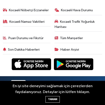
Kocaeli Nöbetçi Eczaneler
Kocaeli Hava Durumu
Kocaeli Namaz Vakitleri
Kocaeli Trafik Yoğunluk
Haritası
Puan Durumu ve Fikstür
Tüm Manşetler
Son Dakika Haberleri
Haber Arşivi
RSS
Copyright © 2026. Her hakkı saklıdır.
En iyi site deneyimi sağlamak için çerezlerden
faydalanıyoruz. Detaylar için lütfen tıklayın.
Haber Yazılımı:
TE Bilişim
TAMAM