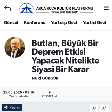
Duyuru
Kocaeli Nöbetçi Eczaneler
Güncel
Konferans
Yurtdışı Gezi
Yurtiçi Gezi
Gençlerle Başbaşa
Kocaeli Hava Durumu
Butlan, Büyük Bir
Güncel
Kocaeli Namaz Vakitleri
Deprem Etkisi
Konferans
Kocaeli Trafik Yoğunluk Haritası
Yapacak Nitelikte
Siyasi Bir Karar
Yurtdışı Gezi
Süper Lig Puan Durumu ve Fikstür
NURI GÜRGÜR
Yurtiçi Gezi
Tüm Manşetler
25.05.2026 - 09:16
9
Ziyaretler
Son Dakika Haberleri
YAYINLANMA
GÖSTERIM
Paylaş
-
+
Hakkımızda
Haber Arşivi
A
A