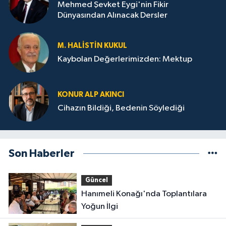
Mehmed Şevket Eygi'nin Fikir
Dünyasından Alınacak Dersler
M. HALISTIN KUKUL
Kaybolan Değerlerimizden: Mektup
KONUR ALP AKINCI
Cihazın Bildiği, Bedenin Söylediği
Son Haberler
Güncel
Hanımeli Konağı'nda Toplantılara
Yoğun İlgi