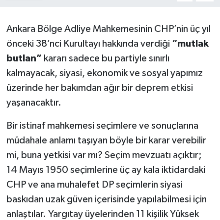
Yönetim Kurulu
Ankara Bölge Adliye Mahkemesinin CHP’nin üç yıl
Yüksek İstişare Kurulu
önceki 38’nci Kurultayı hakkında verdiği
“mutlak
butlan”
kararı sadece bu partiyle sınırlı
Sanat
kalmayacak, siyasi, ekonomik ve sosyal yapımız
üzerinde her bakımdan ağır bir deprem etkisi
yaşanacaktır.
Bir istinaf mahkemesi seçimlere ve sonuçlarına
müdahale anlamı taşıyan böyle bir karar verebilir
mi, buna yetkisi var mı? Seçim mevzuatı açıktır;
14 Mayıs 1950 seçimlerine üç ay kala iktidardaki
CHP ve ana muhalefet DP seçimlerin siyasi
baskıdan uzak güven içerisinde yapılabilmesi için
anlaştılar. Yargıtay üyelerinden 11 kişilik Yüksek