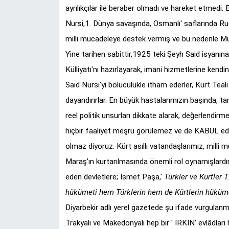
ayrılıkçılar ile beraber olmadı ve hareket etmedi.
Nursi,1. Dünya savaşında, Osmanlı' saflarında R
milli mücadeleye destek vermiş ve bu nedenle Mu
Yine tarihen sabittir,1925 teki Şeyh Said isyanına 
Külliyatı'nı hazırlayarak, imani hizmetlerine kendi
Said Nursi'yi bölücülükle itham ederler, Kürt Teal
dayandırırlar. En büyük hastalarımızın başında, tari
reel politik unsurları dikkate alarak, değerlendir
hiçbir faaliyet meşru görülemez ve de KABUL ed
olmaz diyoruz. Kürt asıllı vatandaşlarımız, milli
Maraş'ın kurtarılmasında önemli rol oynamışlardı
eden devletlere; İsmet Paşa,'
Türkler ve Kürtler T
hükümeti hem Türklerin hem de Kürtlerin hüküme
Diyarbekir adlı yerel gazetede şu ifade vurgulanmış
Trakyalı ve Makedonyalı hep bir ' IRKIN' evlâdları