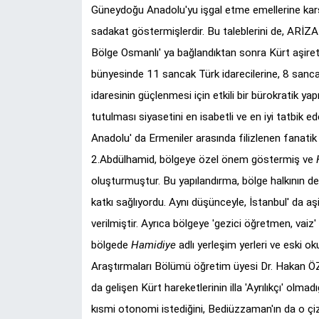
Güneydoğu Anadolu'yu işgal etme emellerine karşı 
sadakat göstermişlerdir. Bu taleblerini de, ARİZA adlı
Bölge Osmanlı' ya bağlandıktan sonra Kürt aşiret
bünyesinde 11 sancak Türk idarecilerine, 8 sancak
idaresinin güçlenmesi için etkili bir bürokratik yap
tutulması siyasetini en isabetli ve en iyi tatbik
Anadolu' da Ermeniler arasında filizlenen fanatik m
2.Abdülhamid, bölgeye özel önem göstermiş ve
oluşturmuştur. Bu yapılandırma, bölge halkının d
katkı sağlıyordu. Aynı düşünceyle, İstanbul' da a
verilmiştir. Ayrıca bölgeye 'gezici öğretmen, vaiz
bölgede
Hamidiye
adlı yerleşim yerleri ve eski ok
Araştırmaları Bölümü öğretim üyesi Dr. Hakan ÖZOĞ
da gelişen Kürt hareketlerinin illa 'Ayrılıkçı' olmad
kısmi otonomi istediğini, Bediüzzaman'ın da o çizg