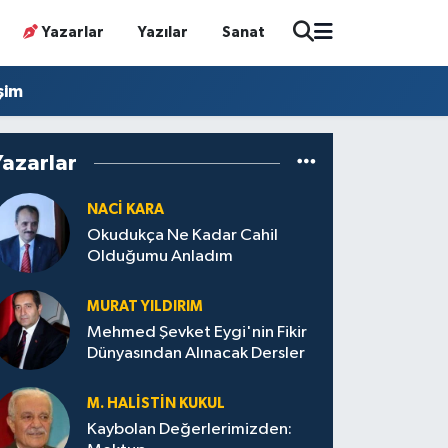
Yazarlar
Yazılar
Sanat
işim
Yazarlar
NACI KARA
Okudukça Ne Kadar Cahil
Olduğumu Anladım
MURAT YILDIRIM
Mehmed Şevket Eygi'nin Fikir
Dünyasından Alınacak Dersler
M. HALISTIN KUKUL
Kaybolan Değerlerimizden: