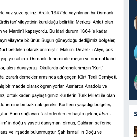
rle yüz yüze geliriz. Aralık 1847'de yayınlanan bir Osmanlı
stan' vilayetinin kurulduğu belirtilir. Merkezi Ahlat olan
an ve Mardin'i kapsıyordu. Bu idari durum 1864 'e kadar
ayrı vilayete bölünür. Bugün güneydoğu dediğimiz bölgeler,
ürt beldeleri olarak anılmıştır. Malum, Devlet- i Aliye, çok
osyal yapıya sahipti. Osmanlı döneminde meşru ve normal kabul
or, alerji duyuyoruz. Okullarda öğrencilerimizin 'Kürt'
da, zararlı dernekler arasında adı geçen Kürt Teali Cemiyeti,
ş bir madde olarak ögreniyorlar. Asırlarca Anadolu ve
ortak kaderi paylaştığımız Kürtlerin Türk Milleti ile olan
 dönemine bir bakmak gerekir. Kürtlerin yaşadığı bölgeler,
ştur. Bunu sağlayan faktörlerden en başta geleni,
İdris- i
 Selim' in doğu siyaseti danışmanı olmuş, Çaldıran seferine
 vaaz ve irşadda bulunmuştur. Şah İsmail' in Doğu ve