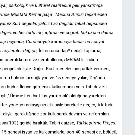
al, psikolojik ve kültürel realitesini pek yansıtmışa
nde Mustafa Kemal paşa: 'Meclisi Alinizi teşkil eden
 yalnız Kürt değildir, yalnız Laz değildir fakat hepsinden
k diğerinin her türlü ırki, içtimai ve coğrafi hukukuna daima
avaşı boyunca, Cumhuriyeti kuruncaya kadar bu sosyal
e söylemler değişti,
İslam unsurları* dediği topluma,
ın önemli kurum ve sembollerini,
DEVRİM
ler adına
e perçinledi. İşte Doğu -Kürt meselesinin patlak vermesi,
 nema bulmasını sağlayan ve 15 seneye yakın, Doğuda
örü budur. İleriye gitmenin, kalkınmanın ve refah devleti
i gibi,' Ümmetten bir Ulus yaratmak' olduğuna yürekten
aliter yönetim anlayışının etkisiyle harekete geçen, Atatürk
et eliyle, gerektiğinde zor kullanarak devrim ve reformları
asırı(103) geride bıraktık. Tabiri caizse,
Türkleştirme Projesi
k 15 senesi isyan ve kalkışmalarla, son 40 senesi de, bölücü,