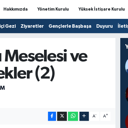
Hakkımızda
Yönetim Kurulu
Yüksek İstişare Kurulu
içi Gezi
Ziyaretler
Gençlerle Başbaşa
Duyuru
İlet
 Meselesi ve
kler (2)
IM
-
+
A
A