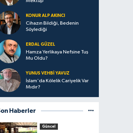
Mektup
KONUR ALP AKINCI
Cihazın Bildiği, Bedenin
Söylediği
ERDAL GÜZEL
Hamza Yerlikaya Nefsine Tuş
Mu Oldu?
YUNUS VEHBI YAVUZ
İslam'da Kölelik Cariyelik Var
Mıdır?
Son Haberler
Güncel