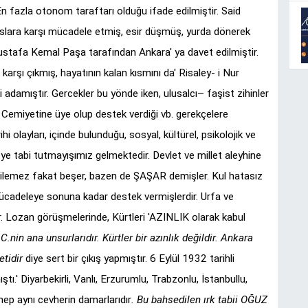
 En fazla otonom taraftarı olduğu ifade edilmiştir. Said
uslara karşı mücadele etmiş, esir düşmüş, yurda dönerek
stafa Kemal Paşa tarafından Ankara' ya davet edilmiştir.
karşı çıkmış, hayatının kalan kısmını da' Risaley- i Nur
ni adamıştır. Gercekler bu yönde iken, ulusalcı– faşist zihinler
i Cemiyetine üye olup destek verdiği vb. gerekçelere
hi olayları, içinde bulunduğu, sosyal, kültürel, psikolojik ve
meye tabi tutmayışımız gelmektedir. Devlet ve millet aleyhine
ilemez fakat beşer, bazen de ŞAŞAR demişler. Kul hatasız
 mücadeleye sonuna kadar destek vermişlerdir. Urfa ve
r. Lozan görüşmelerinde, Kürtleri 'AZINLIK olarak kabul
.C.nin ana unsurlarıdır. Kürtler bir azınlık değildir. Ankara
tidir
diye sert bir çıkış yapmıştır. 6 Eylül 1932 tarihli
tı.' Diyarbekirli, Vanlı, Erzurumlu, Trabzonlu, İstanbullu,
 hep aynı cevherin damarlarıdır
. Bu bahsedilen ırk tabii OĞUZ