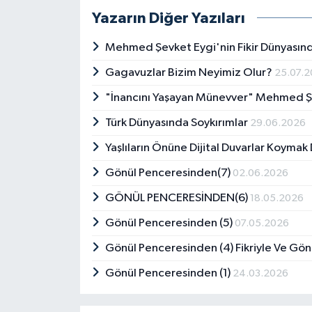
Yazarın Diğer Yazıları
Mehmed Şevket Eygi'nin Fikir Dünyasınd
Gagavuzlar Bizim Neyimiz Olur?
25.07.
"İnancını Yaşayan Münevver" Mehmed Ş
Türk Dünyasında Soykırımlar
29.06.2026
Yaşlıların Önüne Dijital Duvarlar Koyma
Gönül Penceresinden(7)
02.06.2026
GÖNÜL PENCERESİNDEN(6)
18.05.2026
Gönül Penceresinden (5)
07.05.2026
Gönül Penceresinden (4) Fikriyle Ve Gönl
Gönül Penceresinden (1)
24.03.2026