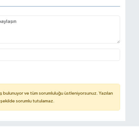
ş bulunuyor ve tüm sorumluluğu üstleniyorsunuz. Yazılan
 şekilde sorumlu tutulamaz.