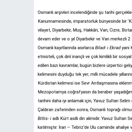
Yönetim Kurulu
Osmanlı arşivleri incelendiğinde şu tarihi gerçekle
Kanunnamesinde, imparatorluk bünyesinde bir 'Kürdi
Yüksek İstişare Kurulu
vilayet, Diyarbekir, Muş, Hakkâri, Van, Cizre, Bot
devam eder ve o yıl Diyarbekir ve Van merkezli 2 
Sanat
Osmanlı kayıtlarında asırlarca
Bilad- ı Ekrad
yani K
etnisiteli, çok dinî inançlı ve çok kimlikli bir s
edilen bazı kavramlar, bugün bizlere ürpertici geliy
kelimesini duyduğu tek yer; milli mücadele yılların
Kürdistan kelimesi ise Sevr Antlaşmasına eklenmi
Mezopotamya coğrafyasın da beraber yaşadığımız, 
tarihini daha iyi anlamak için, Yavuz Sultan Selim
Çaldıran zaferinden sonra, Osmanlı toprağı olmu
Bitlis- i
adlı Kürt asıllı din alimidir. Yavuz Sultan
katılmıştır. İran – Tebriz'de Ulu camiinde ahaliye