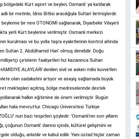
bölgedeki Kürt aşiret ve beyleri, Osmanlı' ya katılarak
 bir metinle, İdrisi Bitlisi aracılığıyla Sultan' iletmişlerdir.
 beylerine bir nevi OTONOMİ sağlanarak, Diyarbekir Vilayeti
ta yerli Kürt beylerine verilmiştir. Osmanlı merkezi
ının kurulması ve bu yolla taşra eyaletlerinin kontrol altında
 eden Sultan 2. Abdülhamid Han' olmuş denebilir. Doğu
illiyetçi çetelerin faaliyetleri hız kazanınca Sultan
HAMİDİYE ALAYLARI
denilen sivil ve askeri milis kuvvetleri
evlete olan sadakatini artıyor ve asayiş sağlamada büyük
şiret mektepleri açılmış, bölge medreselerinde destek
' yollanarak halkın eğitimine de önem verilmiştir. Bugün
ulları hala mevcuttur. Chicago Üniversitesi Türkiye
LU' nun bazı tespitleri şöyledir: 'Osmanlı'nın son yılların
ığı, çoğunun Osmanlı' dairesi içinde, kültürel gelişimini ve
ide olduğu, anlatılır ve kabul edilir. Yani üstad hiçbir zaman