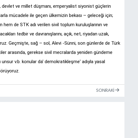
, devlet ve millet düşmanı, emperyalist siyonist güçlerin
larla mücadele ile geçen ülkemizin bekası – geleceği için;
zin hem de STK adı verilen sivil toplum kuruluşlarının ve
cakları tedbir ve davranışlarını, açık, net, riyadan uzak,
ruz. Geçmişte, sağ – sol, Alevi -Sünni, son günlerde de Türk
tiler arasında, gerekse sivil mecralarda yeniden gündeme
ucu unsur v.b. konular da' demokratikleşme' adıyla yasal
görüyoruz.
SONRAKI