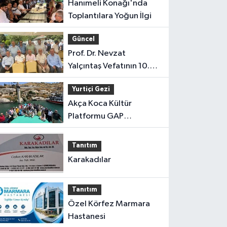
Hanımeli Konağı'nda
Toplantılara Yoğun İlgi
Güncel
Prof. Dr. Nevzat
Yalçıntaş Vefatının 10.
Yılında Anıldı
Yurtiçi Gezi
Akça Koca Kültür
Platformu GAP
Gezisinden Döndü
Tanıtım
Karakadılar
Tanıtım
Özel Körfez Marmara
Hastanesi