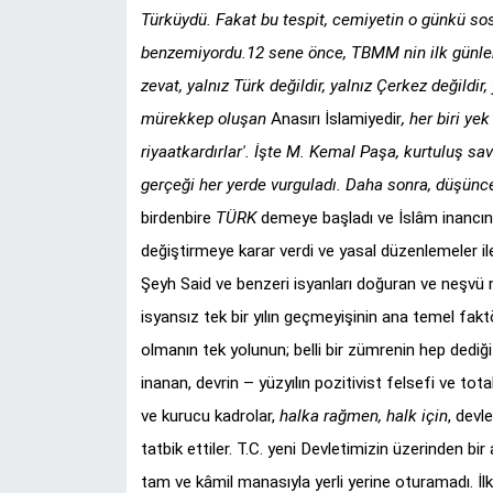
Türküydü. Fakat bu tespit, cemiyetin o günkü sosy
benzemiyordu.12 sene önce, TBMM nin ilk günleri
zevat, yalnız Türk değildir, yalnız Çerkez değildir,
mürekkep oluşan
Anasırı İslamiyedir
, her biri ye
riyaatkardırlar'. İşte M. Kemal Paşa, kurtuluş s
gerçeği her yerde vurguladı. Daha sonra, düşünc
birdenbire
TÜRK
demeye başladı ve İslâm inancın
değiştirmeye karar verdi ve yasal düzenlemeler il
Şeyh Said ve benzeri isyanları doğuran ve neşvü
isyansız tek bir yılın geçmeyişinin ana temel fakt
olmanın tek yolunun; belli bir zümrenin hep dediğ
inanan, devrin – yüzyılın pozitivist felsefi ve tot
ve kurucu kadrolar,
halka rağmen, halk için
, devl
tatbik ettiler. T.C. yeni Devletimizin üzerinden bir 
tam ve kâmil manasıyla yerli yerine oturamadı. İl