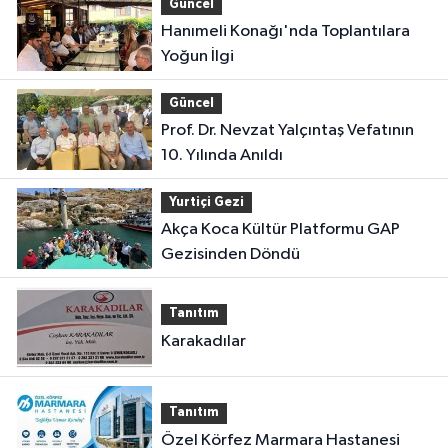
Güncel
Hanımeli Konağı'nda Toplantılara
Yoğun İlgi
Güncel
Prof. Dr. Nevzat Yalçıntaş Vefatının
10. Yılında Anıldı
Yurtiçi Gezi
Akça Koca Kültür Platformu GAP
Gezisinden Döndü
Tanıtım
Karakadılar
Tanıtım
Özel Körfez Marmara Hastanesi