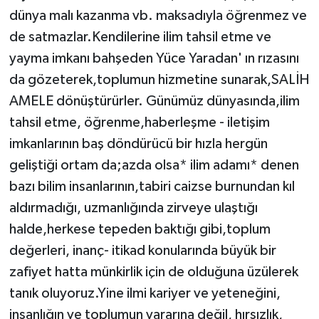
dünya malı kazanma vb. maksadıyla öğrenmez ve
de satmazlar.Kendilerine ilim tahsil etme ve
yayma imkanı bahşeden Yüce Yaradan' ın rızasını
da gözeterek,toplumun hizmetine sunarak,SALİH
AMELE dönüştürürler. Günümüz dünyasında,ilim
tahsil etme, öğrenme,haberleşme - iletişim
imkanlarının baş döndürücü bir hızla hergün
geliştiği ortam da;azda olsa* ilim adamı* denen
bazı bilim insanlarının,tabiri caizse burnundan kıl
aldırmadığı, uzmanlığında zirveye ulaştığı
halde,herkese tepeden baktığı gibi,toplum
değerleri, inanç- itikad konularında büyük bir
zafiyet hatta münkirlik için de olduğuna üzülerek
tanık oluyoruz.Yine ilmi kariyer ve yeteneğini,
insanlığın ve toplumun yararına değil, hırsızlık,