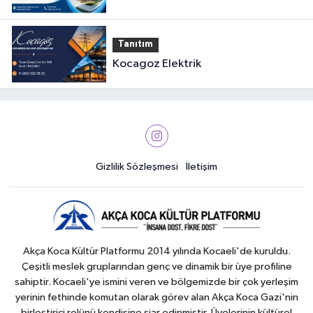
Tanıtım
Kocagoz Elektrik
Gizlilik Sözleşmesi
İletişim
Akça Koca Kültür Platformu 2014 yılında Kocaeli'de kuruldu.
Çeşitli meslek gruplarından genç ve dinamik bir üye profiline
sahiptir. Kocaeli'ye ismini veren ve bölgemizde bir çok yerleşim
yerinin fethinde komutan olarak görev alan Akça Koca Gazi'nin
birleştirici rolünü kendisine şiar edinmiştir. Üyelerinin kültürel