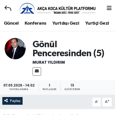
Duyuru
Kocaeli Nöbetçi Eczaneler
Güncel
Konferans
Yurtdışı Gezi
Yurtiçi Gezi
Gençlerle Başbaşa
Kocaeli Hava Durumu
Gönül
Güncel
Kocaeli Namaz Vakitleri
Penceresinden (5)
Konferans
Kocaeli Trafik Yoğunluk Haritası
MURAT YILDIRIM
Yurtdışı Gezi
Süper Lig Puan Durumu ve Fikstür
Yurtiçi Gezi
Tüm Manşetler
07.05.2026 - 14:02
1
15
YAYINLANMA
PAYLAŞIM
GÖSTERIM
Ziyaretler
Son Dakika Haberleri
Paylaş
-
+
A
A
Hakkımızda
Haber Arşivi