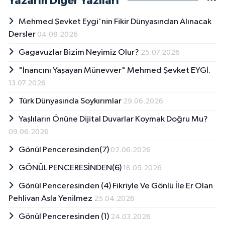
Yazarın Diğer Yazıları
Mehmed Şevket Eygi'nin Fikir Dünyasından Alınacak
Dersler
04.08.2026
Gagavuzlar Bizim Neyimiz Olur?
25.07.2026
"İnancını Yaşayan Münevver" Mehmed Şevket EYGİ.
13.07.2026
Türk Dünyasında Soykırımlar
29.06.2026
Yaşlıların Önüne Dijital Duvarlar Koymak Doğru Mu?
09.06.2026
Gönül Penceresinden(7)
02.06.2026
GÖNÜL PENCERESİNDEN(6)
18.05.2026
Gönül Penceresinden (4) Fikriyle Ve Gönlü İle Er Olan
Pehlivan Asla Yenilmez
25.04.2026
Gönül Penceresinden (1)
24.03.2026