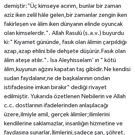
demiştir:"Üç kimseye acırım, bunlar bir zaman
aziz iken zelil hâle gelen,bir zamanlar zengin iken
fakirleşen ve âlim iken dünyanın elinde oyuncak
olan kimselerdir.". Allah Rasulü (s.a.v.) buyurdu
ki:" Kıyamet gününde, fasık olan âlimin çarpıldığı
azap,azap ehlini bile dehşete düşürür.Fasık olan
âlim ateşe atılır.". İsa Aleyhisselam' ın " kötü
âlim,kuyunun ağzını kapatan taş gibidir.Ne kendisi
sudan faydalanır,ne de başkalarının ondan
istifadesine imkan bırakır" dediği rivayet
edilmiştir. Yukarıda özetlenen Nebilerin ve Allah
c.c. dostlarının ifadelerinden anlaşılacağı
üzere,ilmiyle amil, gerçek âlimler;ilimlerini
kendilerine saklamazlar, insanlığın hizmetine ve
faydasına sunarlar.İlimlerini,sadece şan, şöhret,