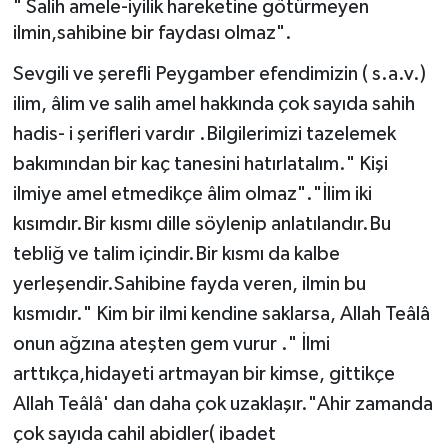
" Salih amele-iyilik hareketine götürmeyen
ilmin,sahibine bir faydası olmaz".
Yönetim Kurulu
Sevgili ve şerefli Peygamber efendimizin ( s.a.v.)
Yüksek İstişare Kurulu
ilim, âlim ve salih amel hakkında çok sayıda sahih
hadis- i şerifleri vardır .Bilgilerimizi tazelemek
Sanat
bakımından bir kaç tanesini hatırlatalım." Kişi
ilmiye amel etmedikçe âlim olmaz"."İlim iki
kısımdır.Bir kısmı dille söylenip anlatılandır.Bu
tebliğ ve talim içindir.Bir kısmı da kalbe
yerleşendir.Sahibine fayda veren, ilmin bu
kısmıdır." Kim bir ilmi kendine saklarsa, Allah Teâlâ
onun ağzına ateşten gem vurur ." İlmi
arttıkça,hidayeti artmayan bir kimse, gittikçe
Allah Teâlâ' dan daha çok uzaklaşır."Ahir zamanda
çok sayıda cahil abidler( ibadet