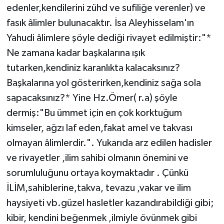
edenler,kendilerini zühd ve sufiliğe verenler) ve
fasık âlimler bulunacaktır. İsa Aleyhisselam'ın
Yahudi âlimlere şöyle dediği rivayet edilmiştir:"*
Ne zamana kadar başkalarına ışık
tutarken,kendiniz karanlıkta kalacaksınız?
Başkalarına yol gösterirken,kendiniz sağa sola
sapacaksınız?* Yine Hz.Ömer( r.a) şöyle
dermiş:"Bu ümmet için en çok korktuğum
kimseler, ağzı laf eden,fakat amel ve takvası
olmayan âlimlerdir.". Yukarıda arz edilen hadisler
ve rivayetler ,ilim sahibi olmanın önemini ve
sorumluluğunu ortaya koymaktadır . Çünkü
İLİM,sahiblerine,takva, tevazu ,vakar ve ilim
haysiyeti vb.güzel hasletler kazandırabildiği gibi;
kibir, kendini beğenmek ,ilmiyle övünmek gibi