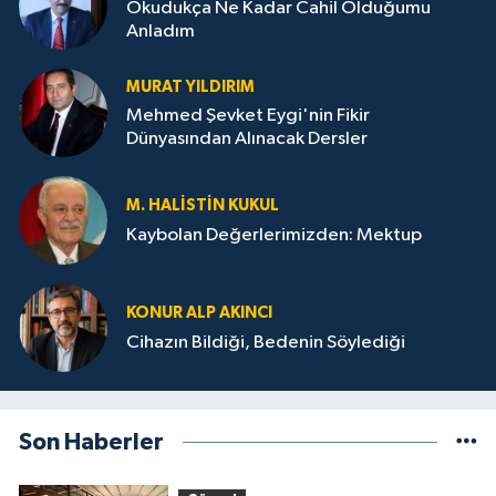
Okudukça Ne Kadar Cahil Olduğumu
Anladım
MURAT YILDIRIM
Mehmed Şevket Eygi'nin Fikir
Dünyasından Alınacak Dersler
M. HALISTIN KUKUL
Kaybolan Değerlerimizden: Mektup
KONUR ALP AKINCI
Cihazın Bildiği, Bedenin Söylediği
Son Haberler