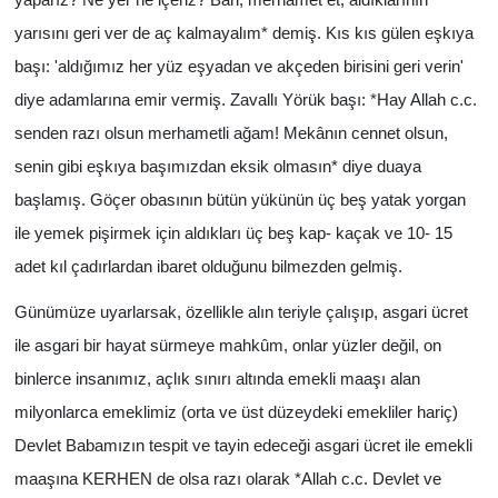
yaparız? Ne yer ne içeriz? Bari, merhamet et, aldıklarının
yarısını geri ver de aç kalmayalım* demiş. Kıs kıs gülen eşkıya
başı: 'aldığımız her yüz eşyadan ve akçeden birisini geri verin'
diye adamlarına emir vermiş. Zavallı Yörük başı: *Hay Allah c.c.
senden razı olsun merhametli ağam! Mekânın cennet olsun,
senin gibi eşkıya başımızdan eksik olmasın* diye duaya
başlamış. Göçer obasının bütün yükünün üç beş yatak yorgan
ile yemek pişirmek için aldıkları üç beş kap- kaçak ve 10- 15
adet kıl çadırlardan ibaret olduğunu bilmezden gelmiş.
Günümüze uyarlarsak, özellikle alın teriyle çalışıp, asgari ücret
ile asgari bir hayat sürmeye mahkûm, onlar yüzler değil, on
binlerce insanımız, açlık sınırı altında emekli maaşı alan
milyonlarca emeklimiz (orta ve üst düzeydeki emekliler hariç)
Devlet Babamızın tespit ve tayin edeceği asgari ücret ile emekli
maaşına KERHEN de olsa razı olarak *Allah c.c. Devlet ve