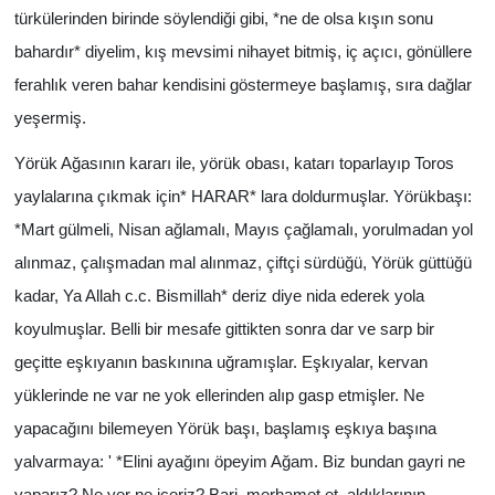
türkülerinden birinde söylendiği gibi, *ne de olsa kışın sonu
bahardır* diyelim, kış mevsimi nihayet bitmiş, iç açıcı, gönüllere
ferahlık veren bahar kendisini göstermeye başlamış, sıra dağlar
yeşermiş.
Yörük Ağasının kararı ile, yörük obası, katarı toparlayıp Toros
yaylalarına çıkmak için* HARAR* lara doldurmuşlar. Yörükbaşı:
*Mart gülmeli, Nisan ağlamalı, Mayıs çağlamalı, yorulmadan yol
alınmaz, çalışmadan mal alınmaz, çiftçi sürdüğü, Yörük güttüğü
kadar, Ya Allah c.c. Bismillah* deriz diye nida ederek yola
koyulmuşlar. Belli bir mesafe gittikten sonra dar ve sarp bir
geçitte eşkıyanın baskınına uğramışlar. Eşkıyalar, kervan
yüklerinde ne var ne yok ellerinden alıp gasp etmişler. Ne
yapacağını bilemeyen Yörük başı, başlamış eşkıya başına
yalvarmaya: ' *Elini ayağını öpeyim Ağam. Biz bundan gayri ne