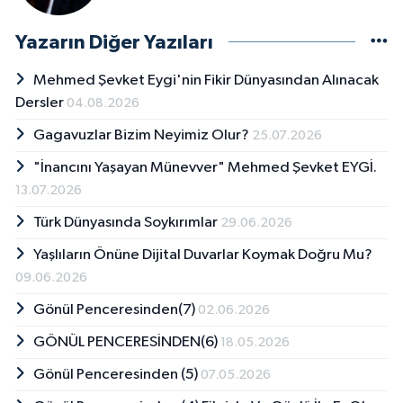
Yazarın Diğer Yazıları
Mehmed Şevket Eygi'nin Fikir Dünyasından Alınacak
Dersler
04.08.2026
Gagavuzlar Bizim Neyimiz Olur?
25.07.2026
"İnancını Yaşayan Münevver" Mehmed Şevket EYGİ.
13.07.2026
Türk Dünyasında Soykırımlar
29.06.2026
Yaşlıların Önüne Dijital Duvarlar Koymak Doğru Mu?
09.06.2026
Gönül Penceresinden(7)
02.06.2026
GÖNÜL PENCERESİNDEN(6)
18.05.2026
Gönül Penceresinden (5)
07.05.2026