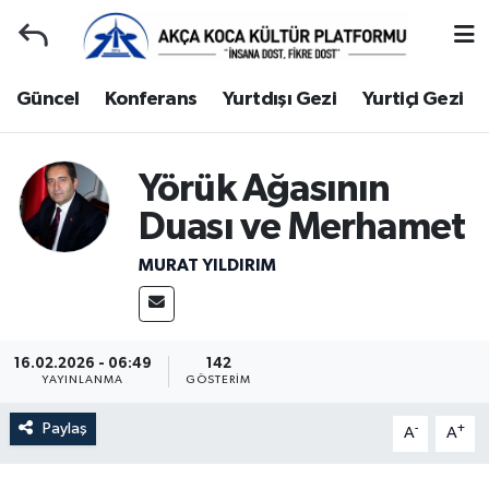
Duyuru
Kocaeli Nöbetçi Eczaneler
Güncel
Konferans
Yurtdışı Gezi
Yurtiçi Gezi
Gençlerle Başbaşa
Kocaeli Hava Durumu
Yörük Ağasının
Güncel
Kocaeli Namaz Vakitleri
Duası ve Merhamet
Konferans
Kocaeli Trafik Yoğunluk Haritası
MURAT YILDIRIM
Yurtdışı Gezi
Süper Lig Puan Durumu ve Fikstür
Yurtiçi Gezi
Tüm Manşetler
16.02.2026 - 06:49
142
YAYINLANMA
GÖSTERIM
Ziyaretler
Son Dakika Haberleri
Paylaş
-
+
A
A
Hakkımızda
Haber Arşivi