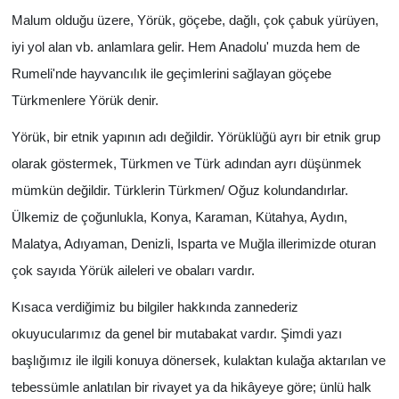
Malum olduğu üzere, Yörük, göçebe, dağlı, çok çabuk yürüyen,
Yönetim Kurulu
iyi yol alan vb. anlamlara gelir. Hem Anadolu' muzda hem de
Rumeli'nde hayvancılık ile geçimlerini sağlayan göçebe
Yüksek İstişare Kurulu
Türkmenlere Yörük denir.
Sanat
Yörük, bir etnik yapının adı değildir. Yörüklüğü ayrı bir etnik grup
olarak göstermek, Türkmen ve Türk adından ayrı düşünmek
mümkün değildir. Türklerin Türkmen/ Oğuz kolundandırlar.
Ülkemiz de çoğunlukla, Konya, Karaman, Kütahya, Aydın,
Malatya, Adıyaman, Denizli, Isparta ve Muğla illerimizde oturan
çok sayıda Yörük aileleri ve obaları vardır.
Kısaca verdiğimiz bu bilgiler hakkında zannederiz
okuyucularımız da genel bir mutabakat vardır. Şimdi yazı
başlığımız ile ilgili konuya dönersek, kulaktan kulağa aktarılan ve
tebessümle anlatılan bir rivayet ya da hikâyeye göre; ünlü halk