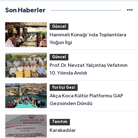
Son Haberler
Güncel
Hanımeli Konağı'nda Toplantılara
Yoğun İlgi
Güncel
Prof. Dr. Nevzat Yalçıntaş Vefatının
10. Yılında Anıldı
Yurtiçi Gezi
Akça Koca Kültür Platformu GAP
Gezisinden Döndü
Tanıtım
Karakadılar