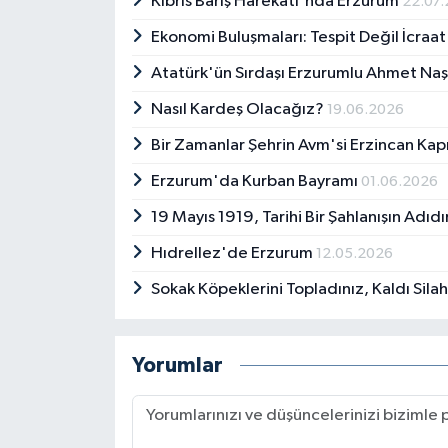
Kıbrıs Barış Harekatı'nda Erzurum
22.07
Ekonomi Buluşmaları: Tespit Değil İcraa
Atatürk'ün Sırdaşı Erzurumlu Ahmet Na
Nasıl Kardeş Olacağız?
19.06.2026
Bir Zamanlar Şehrin Avm'si Erzincan Kapı
Erzurum'da Kurban Bayramı
01.06.2026
19 Mayıs 1919, Tarihi Bir Şahlanışın Adıdı
Hıdrellez'de Erzurum
12.05.2026
Sokak Köpeklerini Topladınız, Kaldı Sila
Yorumlar