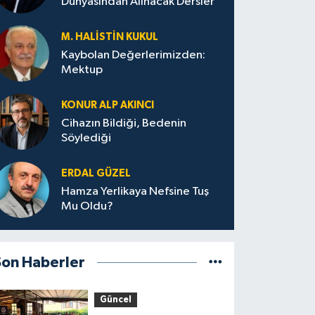
Dünyasından Alınacak Dersler
M. HALISTIN KUKUL
Kaybolan Değerlerimizden:
Mektup
KONUR ALP AKINCI
Cihazın Bildiği, Bedenin
Söylediği
ERDAL GÜZEL
Hamza Yerlikaya Nefsine Tuş
Mu Oldu?
Son Haberler
Güncel