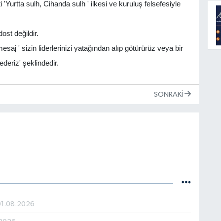
'Yurtta sulh, Cihanda sulh ' ilkesi ve kuruluş felsefesiyle
st değildir.
j ' sizin liderlerinizi yatağından alıp götürürüz veya bir
ederiz' şeklindedir.
SONRAKI
01.08.2026