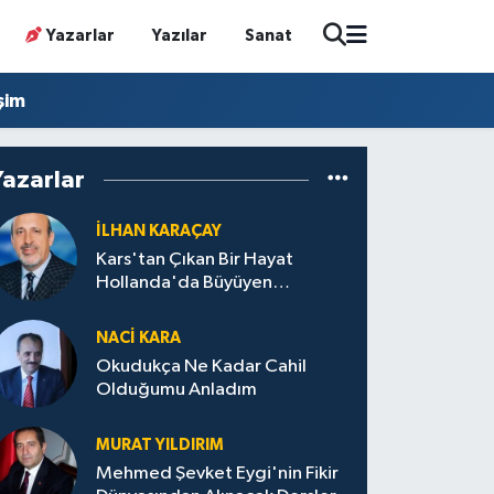
Yazarlar
Yazılar
Sanat
işim
Yazarlar
İLHAN KARAÇAY
Kars'tan Çıkan Bir Hayat
Hollanda'da Büyüyen
Türkiye'de İz Bırakan Bir Başarı
Destanı
NACI KARA
Okudukça Ne Kadar Cahil
Olduğumu Anladım
MURAT YILDIRIM
Mehmed Şevket Eygi'nin Fikir