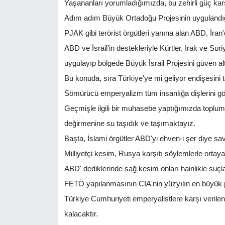
Yaşananları yorumladığımızda, bu zehirli güç karş
Adım adım Büyük Ortadoğu Projesinin uygulandığ
PJAK gibi terörist örgütleri yanına alan ABD, İran
ABD ve İsrail'in destekleriyle Kürtler, Irak ve Suri
uygulayıp bölgede Büyük İsrail Projesini güven alt
Bu konuda, sıra Türkiye'ye mi geliyor endişesini 
Sömürücü emperyalizm tüm insanlığa dişlerini g
Geçmişle ilgili bir muhasebe yaptığımızda toplumun
değirmenine su taşıdık ve taşımaktayız.
Başta, İslami örgütler ABD'yi ehven-i şer diye s
Milliyetçi kesim, Rusya karşıtı söylemlerle ortaya
ABD' dediklerinde sağ kesim onları hainlikle suçla
FETÖ yapılanmasının CIA'nin yüzyılın en büyük p
Türkiye Cumhuriyeti emperyalistlere karşı verilen 
kalacaktır.