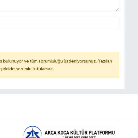
ş bulunuyor ve tüm sorumluluğu üstleniyorsunuz. Yazılan
 şekilde sorumlu tutulamaz.