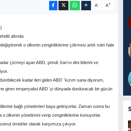
-
+
A
A
)
diti altında.
değiştirerek o ülkenin zenginliklerine çökmesi artık rutin hale
dar çizmeyi aşan ABD, şimdi; İran'ın dini liderini ve
iyor.
ldürebilecek kadar ileri giden ABD' 'kızım sana diyorum,
sine giren emperyalist ABD 'yi dünyada durduracak bir gücün
ndilerine bağlı yönetimleri başa getiriyorlar. Zaman sonra bu
na o ülkenin yönetimini verip zenginliklerine konuyorlar.
omut örnekler olarak karşımıza çıkıyor.