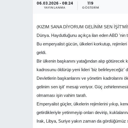
06.03.2026 - 08:24
119
YAYINLANMA
GÖSTERIM
Yönetim Kurulu
Yüksek İstişare Kurulu
(KIZIM SANA DİYORUM GELİNİM SEN İŞİT'Mİ!
Dünya. Haydutluğunu açıkça ilan eden ABD 'nin teh
Sanat
Bu emperyalist gücün, ülkeleri korkutup, rejimleri 
geldi.
Bir ülkenin başkanını yatağından alıp götürecek ka
kadrosunu öldürüp yeni lideri 'biz belirleyeceğiz' d
Devletlerin başkanlarını ve yönetim kadrolarını ö
gelinim sen işit' mesajı veriyor. Güç zehirlenme
olmaması işin vahim tarafı.
Emperyalist güçler, ülkelerin rejimlerini yıkıp, ke
getirdikleriyle yetinmeyip onları devirip, kuklaları
Irak, Libya, Suriye yakın zaman da gördüğümüz s