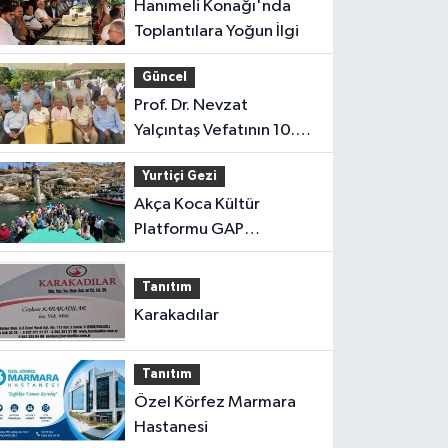
Hanımeli Konağı'nda
Toplantılara Yoğun İlgi
Güncel
Prof. Dr. Nevzat
Yalçıntaş Vefatının 10.
Yılında Anıldı
Yurtiçi Gezi
Akça Koca Kültür
Platformu GAP
Gezisinden Döndü
Tanıtım
Karakadılar
Tanıtım
Özel Körfez Marmara
Hastanesi