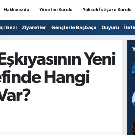
Hakkımızda
Yönetim Kurulu
Yüksek İstişare Kurulu
içi Gezi
Ziyaretler
Gençlerle Başbaşa
Duyuru
İlet
şkıyasının Yeni
finde Hangi
Var?