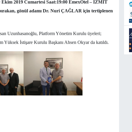
 Ekim 2019 Cumartesi Saat:19:00 EmexOtel – İZMİT
 bırakan, gönül adamı Dr. Nuri ÇAĞLAR için tertiplenen
san Uzunhasanoğlu, Platform Yönetim Kurulu üyeleri;
rm Yüksek İstişare Kurulu Başkanı Ahsen Okyar da katıldı.