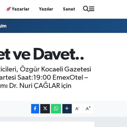
Yazarlar
Yazılar
Sanat
işim
t ve Davet..
ileri, Özgür Kocaeli Gazetesi
rtesi Saat:19:00 EmexOtel –
mı Dr. Nuri ÇAĞLAR için
-
+
A
A