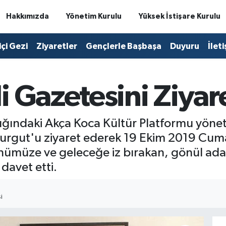
Hakkımızda
Yönetim Kurulu
Yüksek İstişare Kurulu
içi Gezi
Ziyaretler
Gençlerle Başbaşa
Duyuru
İlet
 Gazetesini Ziyare
ındaki Akça Koca Kültür Platformu yönetic
rgut'u ziyaret ederek 19 Ekim 2019 Cuma
nümüze ve geleceğe iz bırakan, gönül ada
davet etti.
I