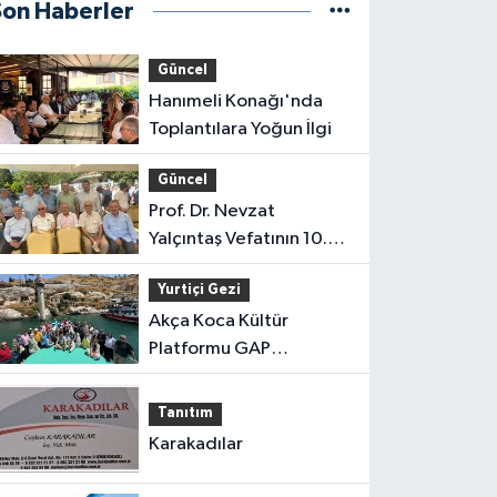
Son Haberler
Güncel
Hanımeli Konağı'nda
Toplantılara Yoğun İlgi
Güncel
Prof. Dr. Nevzat
Yalçıntaş Vefatının 10.
Yılında Anıldı
Yurtiçi Gezi
Akça Koca Kültür
Platformu GAP
Gezisinden Döndü
Tanıtım
Karakadılar