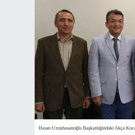
Yönetim Kurulu
Yüksek İstişare Kurulu
Sanat
Hasan Uzunhasanoğlu Başkanlığındaki Akça Koca K