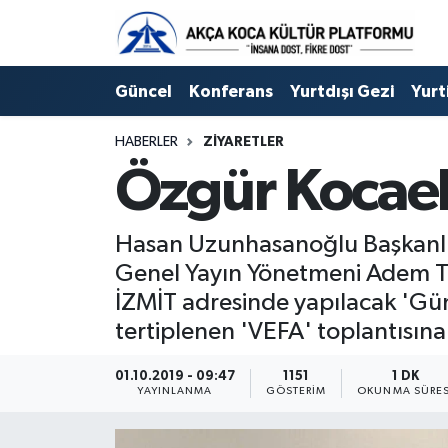
Duyuru
Kocaeli Nöbetçi Eczaneler
Güncel
Konferans
Yurtdışı Gezi
Yurt
Gençlerle Başbaşa
Kocaeli Hava Durumu
HABERLER
ZIYARETLER
Özgür Kocaeli
Güncel
Kocaeli Namaz Vakitleri
Konferans
Kocaeli Trafik Yoğunluk Haritası
Hasan Uzunhasanoğlu Başkanlığ
Genel Yayın Yönetmeni Adem Tu
Yurtdışı Gezi
Süper Lig Puan Durumu ve Fikstür
İZMİT adresinde yapılacak 'Gü
tertiplenen 'VEFA' toplantısına 
Yurtiçi Gezi
Tüm Manşetler
01.10.2019 - 09:47
1151
1 DK
Ziyaretler
Son Dakika Haberleri
YAYINLANMA
GÖSTERIM
OKUNMA SÜRES
Hakkımızda
Haber Arşivi