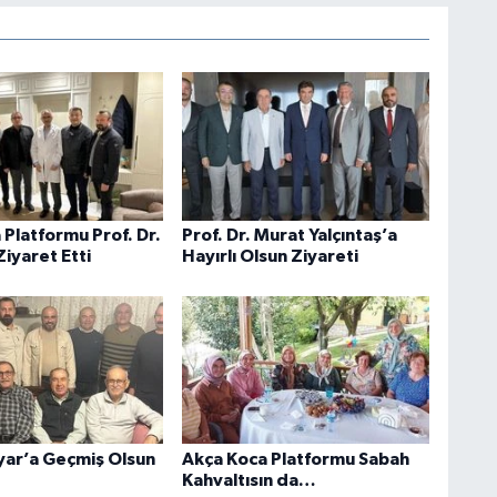
 Platformu Prof. Dr.
Prof. Dr. Murat Yalçıntaş’a
iyaret Etti
Hayırlı Olsun Ziyareti
ar’a Geçmiş Olsun
Akça Koca Platformu Sabah
Kahvaltısın da…