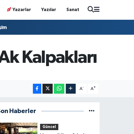
Yazarlar
Yazılar
Sanat
işim
 Ak Kalpakları
-
+
A
A
Son Haberler
Güncel