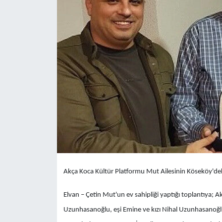
Yönetim Kurulu
Yüksek İstişare Kurulu
Sanat
Akça Koca Kültür Platformu Mut Ailesinin Köseköy'dek
Elvan – Çetin Mut'un ev sahipliği yaptığı toplantıya;
Uzunhasanoğlu, eşi Emine ve kızı Nihal Uzunhasanoğlu