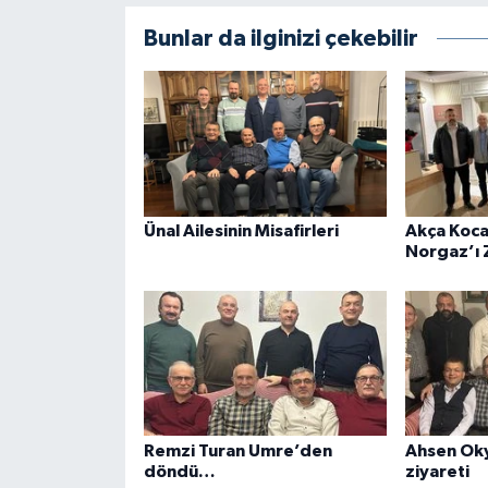
Bunlar da ilginizi çekebilir
Ünal Ailesinin Misafirleri
Akça Koca
Norgaz’ı Z
Remzi Turan Umre’den
Ahsen Oky
döndü…
ziyareti