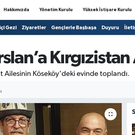
Hakkımızda
Yönetim Kurulu
Yüksek İstişare Kurulu
içi Gezi
Ziyaretler
Gençlerle Başbaşa
Duyuru
İlet
rslan’a Kırgızistan
 Ailesinin Köseköy'deki evinde toplandı.
I