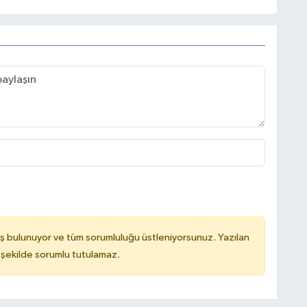
ş bulunuyor ve tüm sorumluluğu üstleniyorsunuz. Yazılan
 şekilde sorumlu tutulamaz.