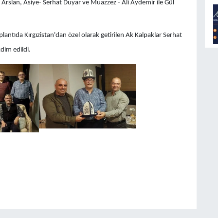
k Arslan, Asiye- Serhat Duyar ve Muazzez - Ali Aydemir ile Gül
plantıda Kırgızistan'dan özel olarak getirilen Ak Kalpaklar Serhat
dim edildi.