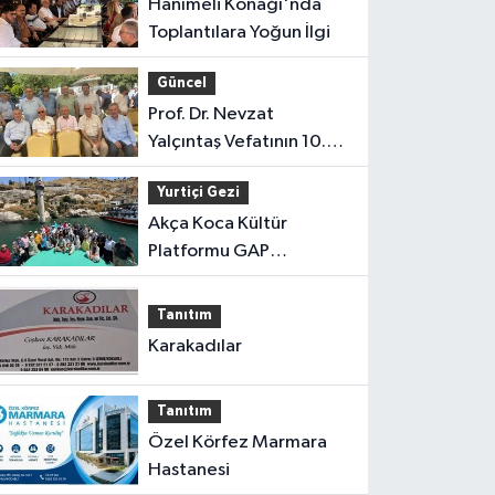
Hanımeli Konağı'nda
Toplantılara Yoğun İlgi
Güncel
Prof. Dr. Nevzat
Yalçıntaş Vefatının 10.
Yılında Anıldı
Yurtiçi Gezi
Akça Koca Kültür
Platformu GAP
Gezisinden Döndü
Tanıtım
Karakadılar
Tanıtım
Özel Körfez Marmara
Hastanesi