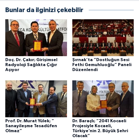
Bunlar da ilginizi çekebilir
Doç. Dr. Çakır; Girişimsel
Şırnak’ta “Dostluğun Sesi
Radyoloji Sağlıkta Çığır
Fethi Gemuhluoğlu” Paneli
Açıyor
Düzenlendi
Prof. Dr. Murat Yülek; “
Dr. Baraçlı; “2041 Kocaeli
Sanayileşme Tesadüfen
Projesiyle Kocaeli,
Olmaz”
Türkiye’nin 2. Büyük Şehri
Olacak”