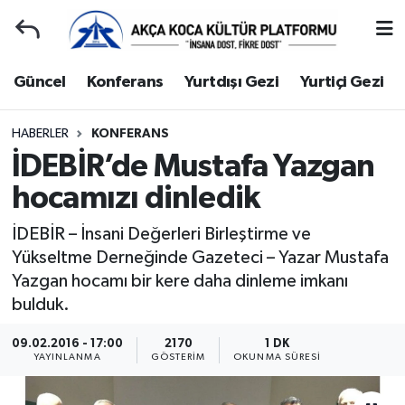
Duyuru
Kocaeli Nöbetçi Eczaneler
Güncel
Konferans
Yurtdışı Gezi
Yurtiçi Gezi
Gençlerle Başbaşa
Kocaeli Hava Durumu
HABERLER
KONFERANS
İDEBİR’de Mustafa Yazgan
Güncel
Kocaeli Namaz Vakitleri
hocamızı dinledik
Konferans
Kocaeli Trafik Yoğunluk Haritası
İDEBİR – İnsani Değerleri Birleştirme ve
Yurtdışı Gezi
Süper Lig Puan Durumu ve Fikstür
Yükseltme Derneğinde Gazeteci – Yazar Mustafa
Yazgan hocamı bir kere daha dinleme imkanı
Yurtiçi Gezi
Tüm Manşetler
bulduk.
Ziyaretler
Son Dakika Haberleri
09.02.2016 - 17:00
2170
1 DK
YAYINLANMA
GÖSTERIM
OKUNMA SÜRESI
Hakkımızda
Haber Arşivi