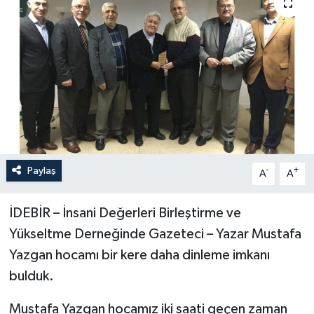
Yönetim Kurulu
Yüksek İstişare Kurulu
Sanat
Paylaş
-
+
A
A
İDEBİR – İnsani Değerleri Birleştirme ve
Yükseltme Derneğinde Gazeteci – Yazar Mustafa
Yazgan hocamı bir kere daha dinleme imkanı
bulduk.
Mustafa Yazgan hocamız iki saati geçen zaman