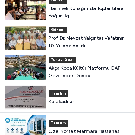
Güncel
Hanımeli Konağı'nda Toplantılara
Yoğun İlgi
Güncel
Prof. Dr. Nevzat Yalçıntaş Vefatının
10. Yılında Anıldı
Yurtiçi Gezi
Akça Koca Kültür Platformu GAP
Gezisinden Döndü
Tanıtım
Karakadılar
Tanıtım
Özel Körfez Marmara Hastanesi