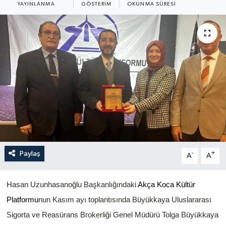
YAYINLANMA
GÖSTERIM
OKUNMA SÜRESI
Yönetim Kurulu
Yüksek İstişare Kurulu
Sanat
Paylaş
-
+
A
A
Hasan Uzunhasanoğlu Başkanlığındaki
Akça Koca Kültür
Platformu
nun Kasım ayı toplantısında Büyükkaya Uluslararası
Sigorta ve Reasürans Brokerliği Genel Müdürü Tolga Büyükkaya