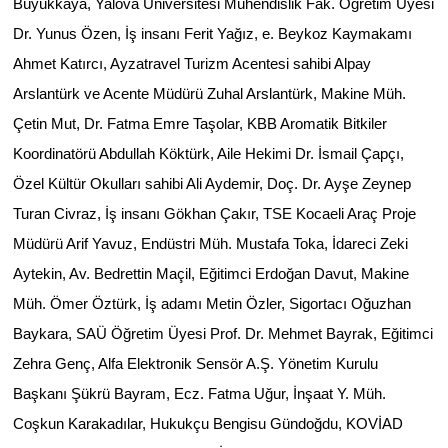
Büyükkaya, Yalova Üniversitesi Mühendislik Fak. Öğretim Üyesi
Dr. Yunus Özen, İş insanı Ferit Yağız, e. Beykoz Kaymakamı
Ahmet Katırcı, Ayzatravel Turizm Acentesi sahibi Alpay
Arslantürk ve Acente Müdürü Zuhal Arslantürk, Makine Müh.
Çetin Mut, Dr. Fatma Emre Taşolar, KBB Aromatik Bitkiler
Koordinatörü Abdullah Köktürk, Aile Hekimi Dr. İsmail Çapçı,
Özel Kültür Okulları sahibi Ali Aydemir, Doç. Dr. Ayşe Zeynep
Turan Civraz, İş insanı Gökhan Çakır, TSE Kocaeli Araç Proje
Müdürü Arif Yavuz, Endüstri Müh. Mustafa Toka, İdareci Zeki
Aytekin, Av. Bedrettin Maçil, Eğitimci Erdoğan Davut, Makine
Müh. Ömer Öztürk, İş adamı Metin Özler, Sigortacı Oğuzhan
Baykara, SAÜ Öğretim Üyesi Prof. Dr. Mehmet Bayrak, Eğitimci
Zehra Genç, Alfa Elektronik Sensör A.Ş. Yönetim Kurulu
Başkanı Şükrü Bayram, Ecz. Fatma Uğur, İnşaat Y. Müh.
Coşkun Karakadılar, Hukukçu Bengisu Gündoğdu, KOVİAD