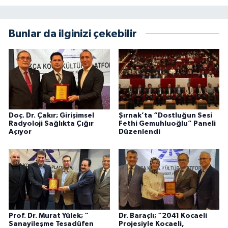
Bunlar da ilginizi çekebilir
Doç. Dr. Çakır; Girişimsel
Şırnak’ta “Dostluğun Sesi
Radyoloji Sağlıkta Çığır
Fethi Gemuhluoğlu” Paneli
Açıyor
Düzenlendi
Prof. Dr. Murat Yülek; “
Dr. Baraçlı; “2041 Kocaeli
Sanayileşme Tesadüfen
Projesiyle Kocaeli,