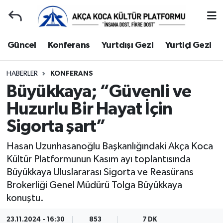
Duyuru
Kocaeli Nöbetçi Eczaneler
Güncel
Konferans
Yurtdışı Gezi
Yurtiçi Gezi
Gençlerle Başbaşa
Kocaeli Hava Durumu
HABERLER
KONFERANS
Büyükkaya; “Güvenli ve
Güncel
Kocaeli Namaz Vakitleri
Huzurlu Bir Hayat İçin
Konferans
Kocaeli Trafik Yoğunluk Haritası
Sigorta şart”
Yurtdışı Gezi
Süper Lig Puan Durumu ve Fikstür
Hasan Uzunhasanoğlu Başkanlığındaki Akça Koca
Kültür Platformunun Kasım ayı toplantısında
Yurtiçi Gezi
Tüm Manşetler
Büyükkaya Uluslararası Sigorta ve Reasürans
Brokerliği Genel Müdürü Tolga Büyükkaya
Ziyaretler
Son Dakika Haberleri
konuştu.
Hakkımızda
Haber Arşivi
23.11.2024 - 16:30
853
7 DK