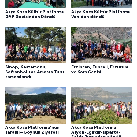
Akça Koca Kültür Platformu
Akça Koca Kültür Platformu
GAP Gezisinden Döndü
Van’dan döndü
Sinop, Kastamonu,
Erzincan, Tunceli, Erzurum
Safranbolu ve Amasra Turu
ve Kars Gezisi
tamamlandı
Akça Koca Platformu’nun
Akça Koca Platformu
Taraklı – Göynük Ziyareti
Afyon-Eğirdir-Isparta-