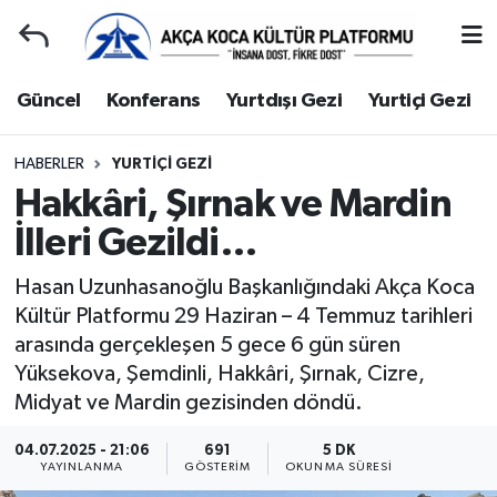
Duyuru
Kocaeli Nöbetçi Eczaneler
Güncel
Konferans
Yurtdışı Gezi
Yurtiçi Gezi
Gençlerle Başbaşa
Kocaeli Hava Durumu
HABERLER
YURTIÇI GEZI
Hakkâri, Şırnak ve Mardin
Güncel
Kocaeli Namaz Vakitleri
İlleri Gezildi…
Konferans
Kocaeli Trafik Yoğunluk Haritası
Hasan Uzunhasanoğlu Başkanlığındaki Akça Koca
Yurtdışı Gezi
Süper Lig Puan Durumu ve Fikstür
Kültür Platformu 29 Haziran – 4 Temmuz tarihleri
arasında gerçekleşen 5 gece 6 gün süren
Yurtiçi Gezi
Tüm Manşetler
Yüksekova, Şemdinli, Hakkâri, Şırnak, Cizre,
Midyat ve Mardin gezisinden döndü.
Ziyaretler
Son Dakika Haberleri
04.07.2025 - 21:06
691
5 DK
YAYINLANMA
GÖSTERIM
OKUNMA SÜRESI
Hakkımızda
Haber Arşivi