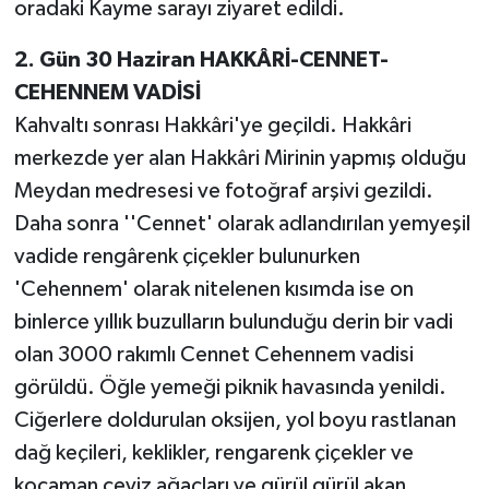
oradaki Kayme sarayı ziyaret edildi.
2. Gün 30 Haziran HAKKÂRİ-CENNET-
CEHENNEM VADİSİ
Kahvaltı sonrası Hakkâri'ye geçildi. Hakkâri
merkezde yer alan Hakkâri Mirinin yapmış olduğu
Meydan medresesi ve fotoğraf arşivi gezildi.
Daha sonra ''Cennet' olarak adlandırılan yemyeşil
vadide rengârenk çiçekler bulunurken
'Cehennem' olarak nitelenen kısımda ise on
binlerce yıllık buzulların bulunduğu derin bir vadi
olan 3000 rakımlı Cennet Cehennem vadisi
görüldü. Öğle yemeği piknik havasında yenildi.
Ciğerlere doldurulan oksijen, yol boyu rastlanan
dağ keçileri, keklikler, rengarenk çiçekler ve
kocaman ceviz ağaçları ve gürül gürül akan