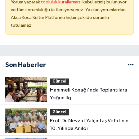
Yorum yazarak
topluluk kurallarımızı
kabul etmiş bulunuyor
ve tüm sorumluluğu üstleniyorsunuz. Yazılan yorumlardan
Akça Koca Kültür Platformu hiçbir şekilde sorumlu
tutulamaz.
Son Haberler
Güncel
Hanımeli Konağı'nda Toplantılara
Yoğun İlgi
Güncel
Prof. Dr. Nevzat Yalçıntaş Vefatının
10. Yılında Anıldı