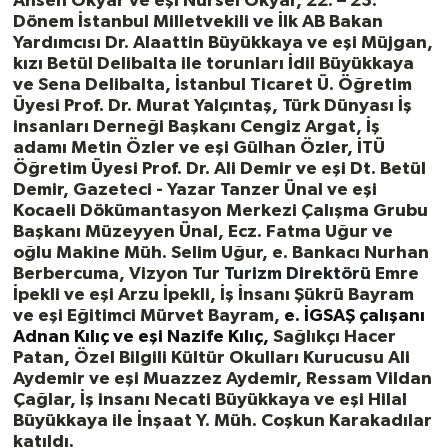
Ahsen Okyar ve eşi Nursel Okyar, 22. – 23.
Dönem İstanbul Milletvekili ve İlk AB Bakan
Yardımcısı Dr. Alaattin Büyükkaya ve eşi Müjgan,
kızı Betül Delibalta ile torunları İdil Büyükkaya
ve Sena Delibalta, İstanbul Ticaret Ü. Öğretim
Üyesi Prof. Dr. Murat Yalçıntaş, Türk Dünyası İş
insanları Derneği Başkanı Cengiz Argat, İş
adamı Metin Özler ve eşi Gülhan Özler, İTÜ
Öğretim Üyesi Prof. Dr. Ali Demir ve eşi Dt. Betül
Demir, Gazeteci - Yazar Tanzer Ünal ve eşi
Kocaeli Dökümantasyon Merkezi Çalışma Grubu
Başkanı Müzeyyen Ünal, Ecz. Fatma Uğur ve
oğlu Makine Müh. Selim Uğur, e. Bankacı Nurhan
Berbercuma, Vizyon Tur
Turizm Direktörü
Emre
İpekli ve eşi Arzu İpekli, İş İnsanı Şükrü Bayram
ve eşi Eğitimci Mürvet Bayram,
e. İGSAŞ çalışanı
Adnan Kılıç ve eşi Nazife Kılıç,
Sağlıkçı Hacer
Patan, Özel Bilgili Kültür Okulları Kurucusu
Ali
Aydemir ve eşi Muazzez Aydemir, Ressam Vildan
Çağlar, İş insanı Necati Büyükkaya ve eşi Hilal
Büyükkaya ile İnşaat Y. Müh. Coşkun Karakadılar
katıldı.