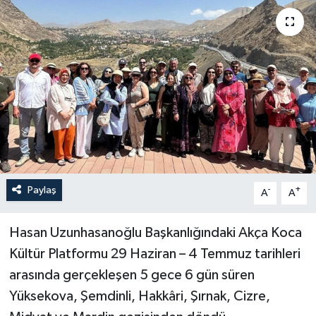
Yönetim Kurulu
Yüksek İstişare Kurulu
Sanat
Paylaş
-
+
A
A
Hasan Uzunhasanoğlu Başkanlığındaki Akça Koca
Kültür Platformu 29 Haziran – 4 Temmuz tarihleri
arasında gerçekleşen 5 gece 6 gün süren
Yüksekova, Şemdinli, Hakkâri, Şırnak, Cizre,