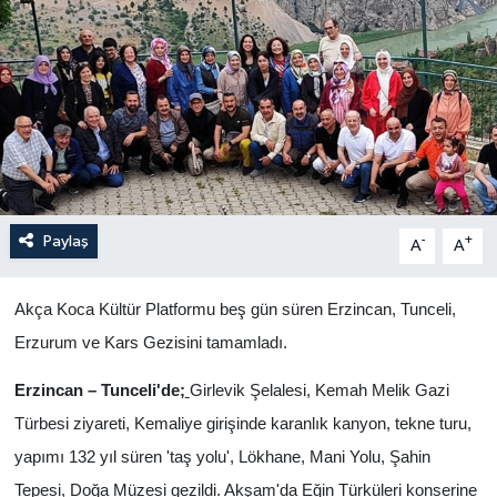
Yönetim Kurulu
Yüksek İstişare Kurulu
Sanat
Paylaş
-
+
A
A
Akça Koca Kültür Platformu beş gün süren Erzincan, Tunceli,
Erzurum ve Kars Gezisini tamamladı.
Erzincan – Tunceli'de;
Girlevik Şelalesi, Kemah Melik Gazi
Türbesi ziyareti, Kemaliye girişinde karanlık kanyon, tekne turu,
yapımı 132 yıl süren 'taş yolu', Lökhane, Mani Yolu, Şahin
Tepesi, Doğa Müzesi gezildi. Akşam'da Eğin Türküleri konserine