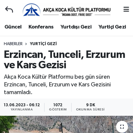
Duyuru
Kocaeli Nöbetçi Eczaneler
Güncel
Konferans
Yurtdışı Gezi
Yurtiçi Gezi
Gençlerle Başbaşa
Kocaeli Hava Durumu
HABERLER
YURTIÇI GEZI
Erzincan, Tunceli, Erzurum
Güncel
Kocaeli Namaz Vakitleri
ve Kars Gezisi
Konferans
Kocaeli Trafik Yoğunluk Haritası
Akça Koca Kültür Platformu beş gün süren
Yurtdışı Gezi
Süper Lig Puan Durumu ve Fikstür
Erzincan, Tunceli, Erzurum ve Kars Gezisini
tamamladı.
Yurtiçi Gezi
Tüm Manşetler
13.06.2023 - 06:12
1072
9 DK
YAYINLANMA
GÖSTERIM
OKUNMA SÜRESI
Ziyaretler
Son Dakika Haberleri
Hakkımızda
Haber Arşivi