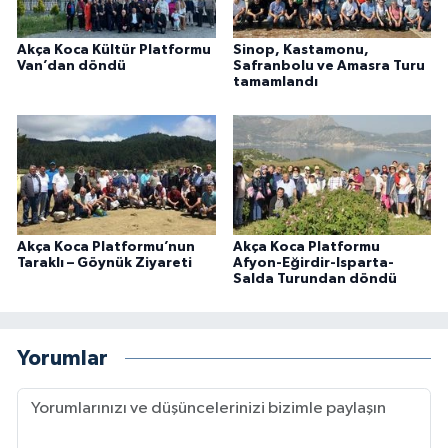
Akça Koca Kültür Platformu
Sinop, Kastamonu,
Van’dan döndü
Safranbolu ve Amasra Turu
tamamlandı
Akça Koca Platformu’nun
Akça Koca Platformu
Taraklı – Göynük Ziyareti
Afyon-Eğirdir-Isparta-
Salda Turundan döndü
Yorumlar