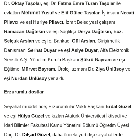
Dr.
Oktay Taşolar,
eşi Dr.
Fatma Emre Turan Taşolar
ile
Mehmet
evlatları
Yusuf
ve
Elif Gülce Taşolar,
İş insanı
Necati
Pilavcı
ve eşi
Huriye Pilavcı,
İzmit Belediyesi çalışanı
Ramazan Dağtekin
ve eşi
Sağlıkçı
Derya Dağtekin,
Ecz.
Selçuk Arslan
ve eşi e. Bankacı
Gül Arslan,
Girişimcilik
Danışmanı
Serhat Duyar
ve eşi
Asiye Duyar,
Alfa Elektronik
Sensör A.Ş. Yönetim Kurulu Başkanı
Şükrü Bayram
ve eşi
Eğitimci
Mürvet Bayram,
Üroloji uzmanı
Dr. Ziya Ünlüsoy
ve
eşi
Nurdan Ünlüsoy
yer aldı.
Erzurumlu dostlar
Seyahat müddetince; Erzurumlular Vakfı Başkanı
Erdal Güzel
ve eşi
Hülya Güzel
ve kızları Atatürk Üniversitesi İktisadi ve
İdari Bilimler Fakültesi Kamu Yönetimi Bölümü Öğretim Üyesi
Doç. Dr.
Dilşad Güzel,
daha önceki yurt dışı seyahatlerde