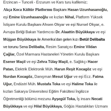
Erzincan – Tunceli - Erzurum ve Kars turu kafilemiz;
Akça Koca Kültür Platformu
Başkanı
Hasan Uzunhasanoğlu,
eşi
Emine Uzunhasanoğlu
ve kızları
Nihal,
Platform Yüksek
,
İstişare Kurulu
Başkanı Ahsen Okyar ve eşi Nursel Okyar
e.
Avrupa Birliği Bakan Yardımcısı
Dr. Alaattin Büyükkaya
ve eşi
Müjgan Büyükkaya
i
le
Amerika'dan gelen kızı
Betül Delibalta
ve torunu Sena
Delibalta,
Resim Sanatçısı
Emine Vildan
Çağlar,
Özel Marmara Hastaneleri Yönetim Kurulu Başkanı
Esener Maçil
ve eşi
Zehra Tülay Maçil,
e. Sağlıkçı
Hacer
Patan,
Elektrik Elektronik Müh.
Harun Reşit Kocagöz
ve eşi
Nurdan Kocagöz,
Danışman
Mesut Uğur
ve eşi
Ecz.
Fatma
Uğur,
Endüstri Müh.
Mustafa Toka
ve eşi
Halime Toka
ile
kızları Sakarya Üniversitesi Eğitim Fakültesi İngilizce
Öğretmenliği bölümü mezunu
Ayşegül Toka,
İş insanı
Necati
Büyükkaya
ve eşi
Hilal Büyükkaya,
Göğüs Hastalıkları Uzmanı