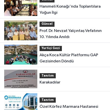
Hanımeli Konağı'nda Toplantılara
Yoğun İlgi
Güncel
Prof. Dr. Nevzat Yalçıntaş Vefatının
10. Yılında Anıldı
Yurtiçi Gezi
Akça Koca Kültür Platformu GAP
Gezisinden Döndü
Tanıtım
Karakadılar
Tanıtım
Özel Körfez Marmara Hastanesi