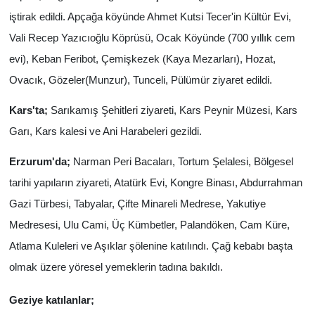
iştirak edildi. Apçağa köyünde Ahmet Kutsi Tecer'in Kültür Evi,
Vali Recep Yazıcıoğlu Köprüsü, Ocak Köyünde (700 yıllık cem
evi), Keban Feribot, Çemişkezek (Kaya Mezarları), Hozat,
Ovacık, Gözeler(Munzur), Tunceli, Pülümür ziyaret edildi.
Kars'ta;
Sarıkamış Şehitleri ziyareti, Kars Peynir Müzesi, Kars
Garı, Kars kalesi ve Ani Harabeleri gezildi.
Erzurum'da;
Narman Peri Bacaları, Tortum Şelalesi, Bölgesel
tarihi yapıların ziyareti, Atatürk Evi, Kongre Binası, Abdurrahman
Gazi Türbesi, Tabyalar, Çifte Minareli Medrese, Yakutiye
Medresesi, Ulu Cami, Üç Kümbetler, Palandöken, Cam Küre,
Atlama Kuleleri ve Aşıklar şölenine katılındı. Çağ kebabı başta
olmak üzere yöresel yemeklerin tadına bakıldı.
Geziye katılanlar;