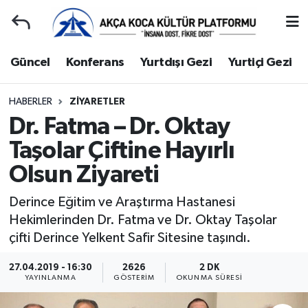
Duyuru
Kocaeli Nöbetçi Eczaneler
Güncel
Konferans
Yurtdışı Gezi
Yurtiçi Gezi
Gençlerle Başbaşa
Kocaeli Hava Durumu
HABERLER
ZIYARETLER
Dr. Fatma – Dr. Oktay
Güncel
Kocaeli Namaz Vakitleri
Taşolar Çiftine Hayırlı
Konferans
Kocaeli Trafik Yoğunluk Haritası
Olsun Ziyareti
Yurtdışı Gezi
Süper Lig Puan Durumu ve Fikstür
Derince Eğitim ve Araştırma Hastanesi
Hekimlerinden Dr. Fatma ve Dr. Oktay Taşolar
Yurtiçi Gezi
Tüm Manşetler
çifti Derince Yelkent Safir Sitesine taşındı.
Ziyaretler
Son Dakika Haberleri
27.04.2019 - 16:30
2626
2 DK
YAYINLANMA
GÖSTERIM
OKUNMA SÜRESI
Hakkımızda
Haber Arşivi