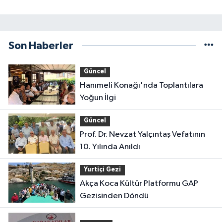
Son Haberler
Güncel
Hanımeli Konağı'nda Toplantılara
Yoğun İlgi
Güncel
Prof. Dr. Nevzat Yalçıntaş Vefatının
10. Yılında Anıldı
Yurtiçi Gezi
Akça Koca Kültür Platformu GAP
Gezisinden Döndü