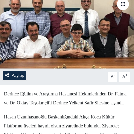
Yönetim Kurulu
Yüksek İstişare Kurulu
Sanat
Paylaş
-
+
A
A
Derince Eğitim ve Araştırma Hastanesi Hekimlerinden Dr. Fatma
ve Dr. Oktay Taşolar çifti Derince Yelkent Safir Sitesine taşındı.
Hasan Uzunhasanoğlu Başkanlığındaki Akça Koca Kültür
Platformu üyeleri hayırlı olsun ziyaretinde bulundu. Ziyarete;