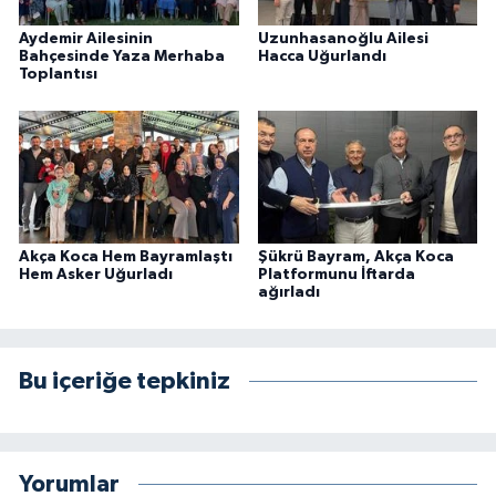
Aydemir Ailesinin
Uzunhasanoğlu Ailesi
Bahçesinde Yaza Merhaba
Hacca Uğurlandı
Toplantısı
Akça Koca Hem Bayramlaştı
Şükrü Bayram, Akça Koca
Hem Asker Uğurladı
Platformunu İftarda
ağırladı
Bu içeriğe tepkiniz
Yorumlar