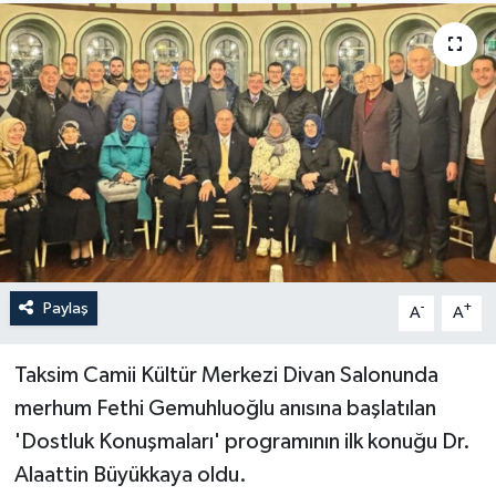
Yönetim Kurulu
Yüksek İstişare Kurulu
Sanat
Paylaş
-
+
A
A
Taksim Camii Kültür Merkezi Divan Salonunda
merhum Fethi Gemuhluoğlu anısına başlatılan
'Dostluk Konuşmaları' programının ilk konuğu Dr.
Alaattin Büyükkaya oldu.