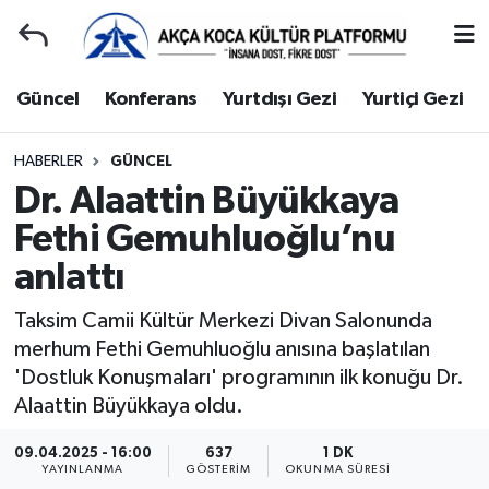
Duyuru
Kocaeli Nöbetçi Eczaneler
Güncel
Konferans
Yurtdışı Gezi
Yurtiçi Gezi
Gençlerle Başbaşa
Kocaeli Hava Durumu
HABERLER
GÜNCEL
Dr. Alaattin Büyükkaya
Güncel
Kocaeli Namaz Vakitleri
Fethi Gemuhluoğlu’nu
Konferans
Kocaeli Trafik Yoğunluk Haritası
anlattı
Yurtdışı Gezi
Süper Lig Puan Durumu ve Fikstür
Taksim Camii Kültür Merkezi Divan Salonunda
merhum Fethi Gemuhluoğlu anısına başlatılan
Yurtiçi Gezi
Tüm Manşetler
'Dostluk Konuşmaları' programının ilk konuğu Dr.
Alaattin Büyükkaya oldu.
Ziyaretler
Son Dakika Haberleri
09.04.2025 - 16:00
637
1 DK
Hakkımızda
Haber Arşivi
YAYINLANMA
GÖSTERIM
OKUNMA SÜRESI