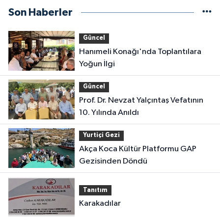
Son Haberler
Güncel
Hanımeli Konağı'nda Toplantılara
Yoğun İlgi
Güncel
Prof. Dr. Nevzat Yalçıntaş Vefatının
10. Yılında Anıldı
Yurtiçi Gezi
Akça Koca Kültür Platformu GAP
Gezisinden Döndü
Tanıtım
Karakadılar