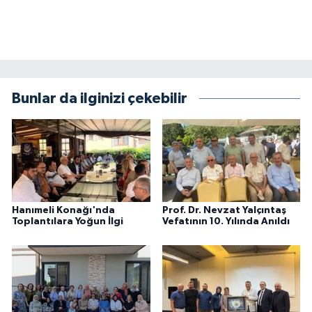
Bunlar da ilginizi çekebilir
Hanımeli Konağı'nda
Prof. Dr. Nevzat Yalçıntaş
Toplantılara Yoğun İlgi
Vefatının 10. Yılında Anıldı