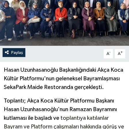
Yönetim Kurulu
Yüksek İstişare Kurulu
Sanat
Paylaş
-
+
A
A
Hasan Uzunhasanoğlu Başkanlığındaki Akça Koca
Kültür Platformu'nun geleneksel Bayramlaşması
SekaPark Maide Restoranda gerçekleşti.
Toplantı; Akça Koca Kültür Platformu Başkanı
Hasan Uzunhasanoğlu'nun
Ramazan Bayramını
kutlaması ile başladı ve
toplantıya katılanlar
Bayram ve Platform çalışmaları hakkında görüş ve