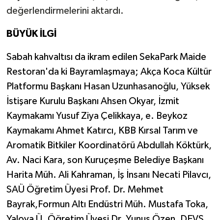
değerlendirmelerini aktardı.
BÜYÜK İLGİ
Sabah kahvaltısı da ikram edilen
SekaPark Maide
Restoran'da ki
Bayramlaşmaya;
Akça Koca Kültür
Platformu Başkanı Hasan Uzunhasanoğlu, Yüksek
İstişare Kurulu Başkanı Ahsen Okyar, İzmit
Kaymakamı Yusuf Ziya Çelikkaya, e. Beykoz
Kaymakamı Ahmet Katırcı, KBB Kırsal Tarım ve
Aromatik Bitkiler Koordinatörü Abdullah Köktürk,
Av. Naci Kara, son Kuruçeşme Belediye Başkanı
Harita Müh. Ali Kahraman, İş İnsanı Necati Pilavcı,
SAÜ Öğretim Üyesi Prof. Dr. Mehmet
Bayrak,
Formun Altı
Endüstri Müh. Mustafa Toka,
Yalova Ü. Öğretim Üyesi Dr. Yunus Özen, DEVS