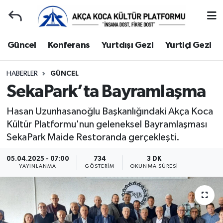
Duyuru
Kocaeli Nöbetçi Eczaneler
Güncel
Konferans
Yurtdışı Gezi
Yurtiçi Gezi
Gençlerle Başbaşa
Kocaeli Hava Durumu
HABERLER
GÜNCEL
SekaPark’ta Bayramlaşma
Güncel
Kocaeli Namaz Vakitleri
Hasan Uzunhasanoğlu Başkanlığındaki Akça Koca
Konferans
Kocaeli Trafik Yoğunluk Haritası
Kültür Platformu'nun geleneksel Bayramlaşması
SekaPark Maide Restoranda gerçekleşti.
Yurtdışı Gezi
Süper Lig Puan Durumu ve Fikstür
05.04.2025 - 07:00
734
3 DK
Yurtiçi Gezi
Tüm Manşetler
YAYINLANMA
GÖSTERIM
OKUNMA SÜRESI
Ziyaretler
Son Dakika Haberleri
Hakkımızda
Haber Arşivi