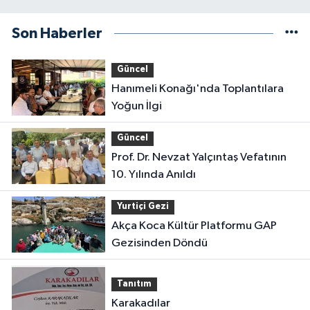
Son Haberler
Güncel
Hanımeli Konağı'nda Toplantılara
Yoğun İlgi
Güncel
Prof. Dr. Nevzat Yalçıntaş Vefatının
10. Yılında Anıldı
Yurtiçi Gezi
Akça Koca Kültür Platformu GAP
Gezisinden Döndü
Tanıtım
Karakadılar