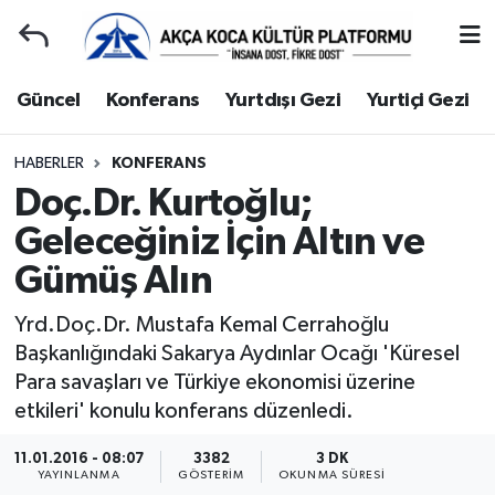
Duyuru
Kocaeli Nöbetçi Eczaneler
Güncel
Konferans
Yurtdışı Gezi
Yurtiçi Gezi
Gençlerle Başbaşa
Kocaeli Hava Durumu
HABERLER
KONFERANS
Doç.Dr. Kurtoğlu;
Güncel
Kocaeli Namaz Vakitleri
Geleceğiniz İçin Altın ve
Konferans
Kocaeli Trafik Yoğunluk Haritası
Gümüş Alın
Yurtdışı Gezi
Süper Lig Puan Durumu ve Fikstür
Yrd.Doç.Dr. Mustafa Kemal Cerrahoğlu
Başkanlığındaki Sakarya Aydınlar Ocağı 'Küresel
Yurtiçi Gezi
Tüm Manşetler
Para savaşları ve Türkiye ekonomisi üzerine
etkileri' konulu konferans düzenledi.
Ziyaretler
Son Dakika Haberleri
11.01.2016 - 08:07
3382
3 DK
Hakkımızda
Haber Arşivi
YAYINLANMA
GÖSTERIM
OKUNMA SÜRESI