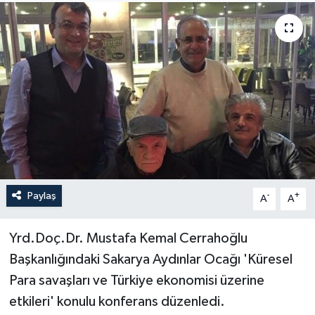
Yönetim Kurulu
Yüksek İstişare Kurulu
Sanat
Paylaş
-
+
A
A
Yrd.Doç.Dr. Mustafa Kemal Cerrahoğlu
Başkanlığındaki Sakarya Aydınlar Ocağı 'Küresel
Para savaşları ve Türkiye ekonomisi üzerine
etkileri' konulu konferans düzenledi.