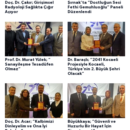
Doç. Dr. Çakır; Girişimsel
Şırnak’ta “Dostluğun Sesi
Radyoloji Sağlıkta Çığır
Fethi Gemuhluoğlu” Paneli
Açıyor
Düzenlendi
Prof. Dr. Murat Yülek; “
Dr. Baraçlı; “2041 Kocaeli
Sanayileşme Tesadüfen
Projesiyle Kocaeli,
Olmaz”
Türkiye’nin 2. Büyük Şehri
Olacak”
Doç. Dr. Acar; “Kalbimizi
Büyükkaya; “Güvenli ve
Dinleyelim ve Ona İyi
Huzurlu Bir Hayat İçin