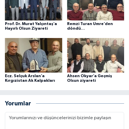
Prof. Dr. Murat Yalçıntaş’a
Remzi Turan Umre’den
Hayırlı Olsun Ziyareti
döndü…
Ecz. Selçuk Arslan’a
Ahsen Okyar’a Geçmiş
Kırgızistan Ak Kalpakları
Olsun ziyareti
Yorumlar