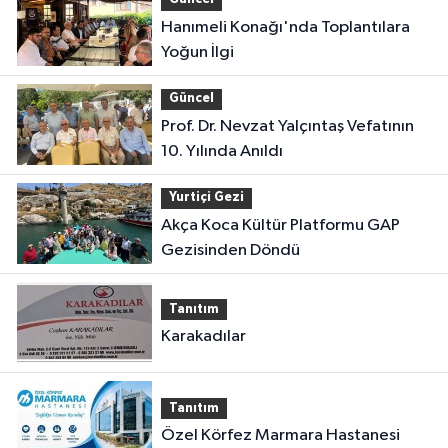
Hanımeli Konağı'nda Toplantılara
Yoğun İlgi
Güncel
Prof. Dr. Nevzat Yalçıntaş Vefatının
10. Yılında Anıldı
Yurtiçi Gezi
Akça Koca Kültür Platformu GAP
Gezisinden Döndü
Tanıtım
Karakadılar
Tanıtım
Özel Körfez Marmara Hastanesi