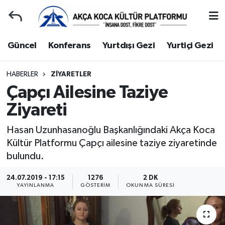
Duyuru
Kocaeli Nöbetçi Eczaneler
Güncel
Konferans
Yurtdışı Gezi
Yurtiçi Gezi
Gençlerle Başbaşa
Kocaeli Hava Durumu
HABERLER
ZIYARETLER
Çapçı Ailesine Taziye
Güncel
Kocaeli Namaz Vakitleri
Ziyareti
Konferans
Kocaeli Trafik Yoğunluk Haritası
Hasan Uzunhasanoğlu Başkanlığındaki Akça Koca
Yurtdışı Gezi
Süper Lig Puan Durumu ve Fikstür
Kültür Platformu Çapçı ailesine taziye ziyaretinde
bulundu.
Yurtiçi Gezi
Tüm Manşetler
24.07.2019 - 17:15
1276
2 DK
YAYINLANMA
GÖSTERIM
OKUNMA SÜRESI
Ziyaretler
Son Dakika Haberleri
Hakkımızda
Haber Arşivi