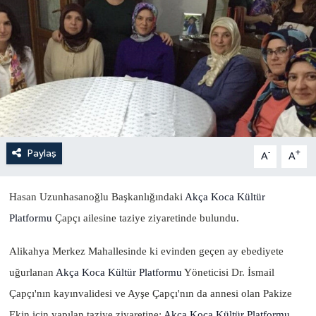
Yönetim Kurulu
Yüksek İstişare Kurulu
Sanat
Paylaş
-
+
A
A
Hasan Uzunhasanoğlu Başkanlığındaki
Akça Koca Kültür
Platformu
Çapçı ailesine taziye ziyaretinde bulundu.
Alikahya Merkez Mahallesinde ki evinden geçen ay ebediyete
uğurlanan
Akça Koca Kültür Platformu
Yöneticisi Dr. İsmail
Çapçı'nın kayınvalidesi ve Ayşe Çapçı'nın da annesi olan Pakize
Ekin için yapılan taziye ziyaretine;
Akça Koca Kültür Platformu