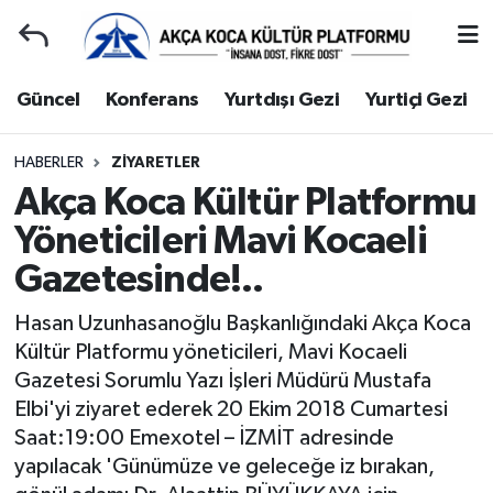
Duyuru
Kocaeli Nöbetçi Eczaneler
Güncel
Konferans
Yurtdışı Gezi
Yurtiçi Gezi
Gençlerle Başbaşa
Kocaeli Hava Durumu
HABERLER
ZIYARETLER
Akça Koca Kültür Platformu
Güncel
Kocaeli Namaz Vakitleri
Yöneticileri Mavi Kocaeli
Konferans
Kocaeli Trafik Yoğunluk Haritası
Gazetesinde!..
Yurtdışı Gezi
Süper Lig Puan Durumu ve Fikstür
Hasan Uzunhasanoğlu Başkanlığındaki Akça Koca
Kültür Platformu yöneticileri, Mavi Kocaeli
Yurtiçi Gezi
Tüm Manşetler
Gazetesi Sorumlu Yazı İşleri Müdürü Mustafa
Elbi'yi ziyaret ederek 20 Ekim 2018 Cumartesi
Ziyaretler
Son Dakika Haberleri
Saat:19:00 Emexotel – İZMİT adresinde
yapılacak 'Günümüze ve geleceğe iz bırakan,
Hakkımızda
Haber Arşivi