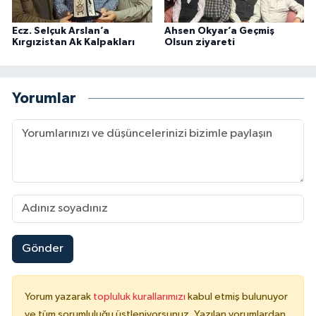
Ecz. Selçuk Arslan’a
Ahsen Okyar’a Geçmiş
Kırgızistan Ak Kalpakları
Olsun ziyareti
Yorumlar
Gönder
Yorum yazarak
topluluk kurallarımızı
kabul etmiş bulunuyor
ve tüm sorumluluğu üstleniyorsunuz. Yazılan yorumlardan