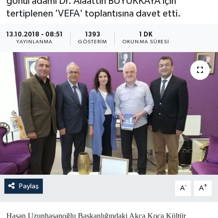
gönül adamı Dr. Alaattin BÜYÜKKAYA için
tertiplenen 'VEFA' toplantısına davet etti.
Yönetim Kurulu
13.10.2018 - 08:51
1393
1 DK
Yüksek İstişare Kurulu
YAYINLANMA
GÖSTERIM
OKUNMA SÜRESI
Sanat
Paylaş
-
+
A
A
Hasan Uzunhasanoğlu Başkanlığındaki Akça Koca Kültür