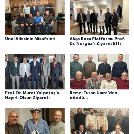
Ünal Ailesinin Misafirleri
Akça Koca Platformu Prof.
Dr. Norgaz’ı Ziyaret Etti
Prof. Dr. Murat Yalçıntaş’a
Remzi Turan Umre’den
Hayırlı Olsun Ziyareti
döndü…