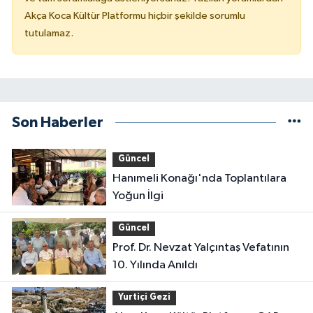
Akça Koca Kültür Platformu hiçbir şekilde sorumlu
tutulamaz.
Son Haberler
Güncel
Hanımeli Konağı'nda Toplantılara
Yoğun İlgi
Güncel
Prof. Dr. Nevzat Yalçıntaş Vefatının
10. Yılında Anıldı
Yurtiçi Gezi