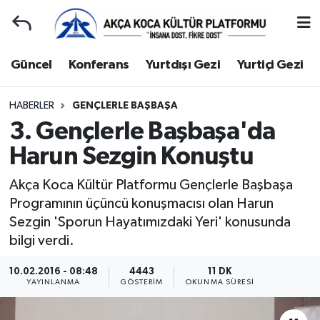
Duyuru
Kocaeli Nöbetçi Eczaneler
Güncel
Konferans
Yurtdışı Gezi
Yurtiçi Gezi
Gençlerle Başbaşa
Kocaeli Hava Durumu
HABERLER
GENÇLERLE BAŞBAŞA
3. Gençlerle Başbaşa'da
Güncel
Kocaeli Namaz Vakitleri
Harun Sezgin Konuştu
Konferans
Kocaeli Trafik Yoğunluk Haritası
Akça Koca Kültür Platformu Gençlerle Başbaşa
Yurtdışı Gezi
Süper Lig Puan Durumu ve Fikstür
Programının üçüncü konuşmacısı olan Harun
Sezgin 'Sporun Hayatımızdaki Yeri' konusunda
Yurtiçi Gezi
Tüm Manşetler
bilgi verdi.
Ziyaretler
Son Dakika Haberleri
10.02.2016 - 08:48
4443
11 DK
YAYINLANMA
GÖSTERIM
OKUNMA SÜRESI
Hakkımızda
Haber Arşivi