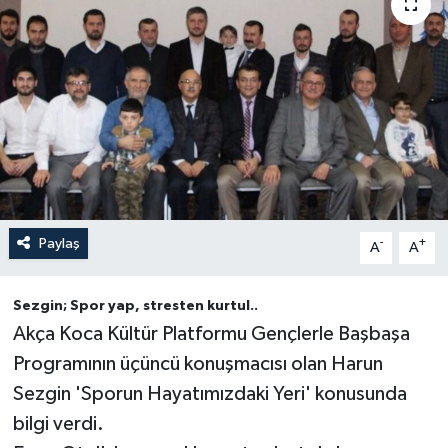
Yönetim Kurulu
Yüksek İstişare Kurulu
Sanat
Paylaş
-
+
A
A
Sezgin; Spor yap, stresten kurtul..
Akça Koca Kültür Platformu Gençlerle Başbaşa
Programının üçüncü konuşmacısı olan Harun
Sezgin 'Sporun Hayatımızdaki Yeri' konusunda
bilgi verdi.