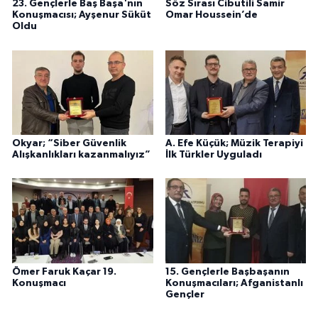
23. Gençlerle Baş Başa'nın
Söz Sırası Cibutili Samir
Konuşmacısı; Ayşenur Süküt
Omar Houssein’de
Oldu
Okyar; “Siber Güvenlik
A. Efe Küçük; Müzik Terapiyi
Alışkanlıkları kazanmalıyız”
İlk Türkler Uyguladı
Ömer Faruk Kaçar 19.
15. Gençlerle Başbaşanın
Konuşmacı
Konuşmacıları; Afganistanlı
Gençler