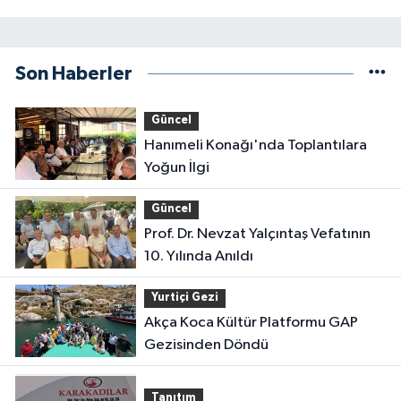
Son Haberler
Güncel
Hanımeli Konağı'nda Toplantılara
Yoğun İlgi
Güncel
Prof. Dr. Nevzat Yalçıntaş Vefatının
10. Yılında Anıldı
Yurtiçi Gezi
Akça Koca Kültür Platformu GAP
Gezisinden Döndü
Tanıtım