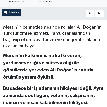
YAYINLANMA
GÖSTERIM
Yönetim Kurulu
Paylaş
-
+
A
A
Yüksek İstişare Kurulu
Mersin’in cennetleşmesinde rol alan Ali Doğan’ın
Sanat
Türk turizmine hizmeti. Pamuk tarlalarından
başlayıp otomotiv, turizm ve enerji yatırımlarına
uzanan bir hayat.
Mersin’in kalkınmasına katkı veren,
yardımseverliği ve mütevazılığı ile
gönüllerde yer eden Ali Doğan’ın sabırla
örülmüş yaşam öyküsü.
Bu sadece bir iş adamının hikâyesi değil. Aynı
zamanda dostluğun, vefanın, çalışmanın,
inancın ve insan kalabilmenin hikâyesi.