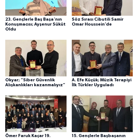
23. Gençlerle Baş Başa'nın
Söz Sırası Cibutili Samir
Konuşmacısı; Ayşenur Süküt
Omar Houssein’de
Oldu
Okyar; “Siber Güvenlik
A. Efe Küçük; Müzik Terapiyi
Alışkanlıkları kazanmalıyız”
İlk Türkler Uyguladı
Ömer Faruk Kaçar 19.
15. Gençlerle Başbaşanın