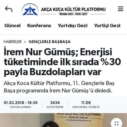
Duyuru
Kocaeli Nöbetçi Eczaneler
Güncel
Konferans
Yurtdışı Gezi
Yurtiçi Gezi
Gençlerle Başbaşa
Kocaeli Hava Durumu
HABERLER
GENÇLERLE BAŞBAŞA
İrem Nur Gümüş; Enerjisi
Güncel
Kocaeli Namaz Vakitleri
tüketiminde ilk sırada %30
Konferans
Kocaeli Trafik Yoğunluk Haritası
payla Buzdolapları var
Yurtdışı Gezi
Süper Lig Puan Durumu ve Fikstür
Akça Koca Kültür Platformu, 11. Gençlerle Baş
Başa programında İrem Nur Gümüş'ü dinledi.
Yurtiçi Gezi
Tüm Manşetler
01.02.2018 - 16:30
3434
11 DK
YAYINLANMA
GÖSTERIM
OKUNMA SÜRESI
Ziyaretler
Son Dakika Haberleri
Hakkımızda
Haber Arşivi