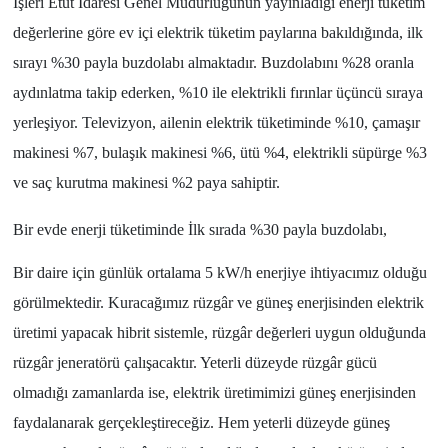
İşleri Etüt İdaresi Genel Müdürlüğünün yayınladığı enerji tüketim
değerlerine göre ev içi elektrik tüketim paylarına bakıldığında, ilk
sırayı %30 payla buzdolabı almaktadır. Buzdolabını %28 oranla
aydınlatma takip ederken, %10 ile elektrikli fırınlar üçüncü sıraya
yerleşiyor. Televizyon, ailenin elektrik tüketiminde %10, çamaşır
makinesi %7, bulaşık makinesi %6, ütü %4, elektrikli süpürge %3
ve saç kurutma makinesi %2 paya sahiptir.
Bir evde enerji tüketiminde İlk sırada %30 payla buzdolabı,
Bir daire için günlük ortalama 5 kW/h enerjiye ihtiyacımız olduğu
görülmektedir. Kuracağımız rüzgâr ve güneş enerjisinden elektrik
üretimi yapacak hibrit sistemle, rüzgâr değerleri uygun olduğunda
rüzgâr jeneratörü çalışacaktır. Yeterli düzeyde rüzgâr gücü
olmadığı zamanlarda ise, elektrik üretimimizi güneş enerjisinden
faydalanarak gerçekleştireceğiz. Hem yeterli düzeyde güneş