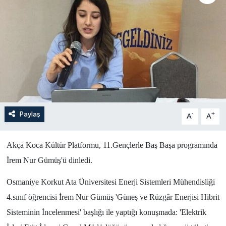
Yönetim Kurulu
Yüksek İstişare Kurulu
Sanat
Paylaş
-
+
A
A
Akça Koca Kültür Platformu, 11.Gençlerle Baş Başa programında
İrem Nur Gümüş'ü dinledi.
Osmaniye Korkut Ata Üniversitesi Enerji Sistemleri Mühendisliği
4.sınıf öğrencisi İrem Nur Gümüş 'Güneş ve Rüzgâr Enerjisi Hibrit
Sisteminin İncelenmesi' başlığı ile yaptığı konuşmada: 'Elektrik