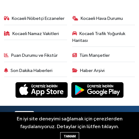
Kocaeli Nöbetçi Eczaneler
Kocaeli Hava Durumu
Kocaeli Namaz Vakitleri
Kocaeli Trafik Yoğunluk
Haritası
Puan Durumu ve Fikstür
Tüm Manşetler
Son Dakika Haberleri
Haber Arşivi
RSS
Copyright © 2026. Her hakkı saklıdır.
En iyi site deneyimi sağlamak için çerezlerden
faydalanıyoruz. Detaylar için lütfen tıklayın.
Haber Yazılımı:
TE Bilişim
TAMAM