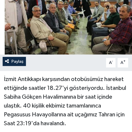
Yönetim Kurulu
Yüksek İstişare Kurulu
Sanat
Paylaş
-
+
A
A
İzmit Antikkapı karşısından otobüsümüz hareket
ettiğinde saatler 18.27'yi gösteriyordu. İstanbul
Sabiha Gökçen Havalimanına bir saat içinde
ulaştık. 40 kişilik ekbimiz tamamlanınca
Pegasusus Havayollarına ait uçağımız Tahran için
Saat 23:19'da havalandı.