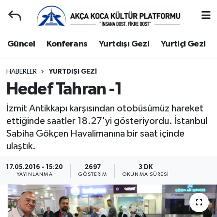
Duyuru
Kocaeli Nöbetçi Eczaneler
Güncel
Konferans
Yurtdışı Gezi
Yurtiçi Gezi
Gençlerle Başbaşa
Kocaeli Hava Durumu
HABERLER
YURTDIŞI GEZI
Hedef Tahran -1
Güncel
Kocaeli Namaz Vakitleri
İzmit Antikkapı karşısından otobüsümüz hareket
Konferans
Kocaeli Trafik Yoğunluk Haritası
ettiğinde saatler 18.27'yi gösteriyordu. İstanbul
Sabiha Gökçen Havalimanına bir saat içinde
Yurtdışı Gezi
Süper Lig Puan Durumu ve Fikstür
ulaştık.
Yurtiçi Gezi
Tüm Manşetler
17.05.2016 - 15:20
2697
3 DK
YAYINLANMA
GÖSTERIM
OKUNMA SÜRESI
Ziyaretler
Son Dakika Haberleri
Hakkımızda
Haber Arşivi