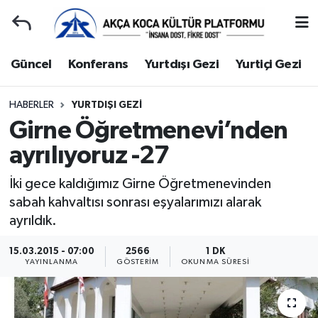
Duyuru
Kocaeli Nöbetçi Eczaneler
Güncel
Konferans
Yurtdışı Gezi
Yurtiçi Gezi
Gençlerle Başbaşa
Kocaeli Hava Durumu
HABERLER
YURTDIŞI GEZI
Girne Öğretmenevi’nden
Güncel
Kocaeli Namaz Vakitleri
ayrılıyoruz -27
Konferans
Kocaeli Trafik Yoğunluk Haritası
İki gece kaldığımız Girne Öğretmenevinden
Yurtdışı Gezi
Süper Lig Puan Durumu ve Fikstür
sabah kahvaltısı sonrası eşyalarımızı alarak
ayrıldık.
Yurtiçi Gezi
Tüm Manşetler
15.03.2015 - 07:00
2566
1 DK
YAYINLANMA
GÖSTERIM
OKUNMA SÜRESI
Ziyaretler
Son Dakika Haberleri
Hakkımızda
Haber Arşivi