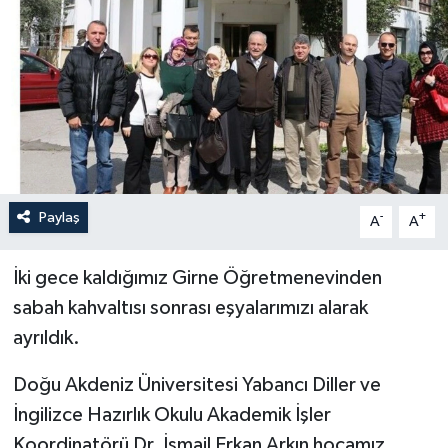
Yönetim Kurulu
Yüksek İstişare Kurulu
Sanat
Paylaş
-
+
A
A
İki gece kaldığımız Girne Öğretmenevinden
sabah kahvaltısı sonrası eşyalarımızı alarak
ayrıldık.
Doğu Akdeniz Üniversitesi Yabancı Diller ve
İngilizce Hazırlık Okulu Akademik İşler
Koordinatörü Dr. İsmail Erkan Arkın hocamız