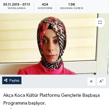
05.11.2015 - 07:11
424
1 DK
Yönetim Kurulu
YAYINLANMA
GÖSTERIM
OKUNMA SÜRESI
Yüksek İstişare Kurulu
Sanat
Paylaş
-
+
A
A
Akça Koca Kültür Platformu Gençlerle Başbaşa
Programına başlıyor.