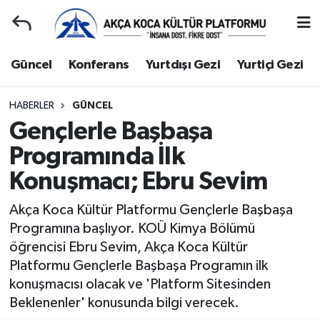
Duyuru
Kocaeli Nöbetçi Eczaneler
Güncel
Konferans
Yurtdışı Gezi
Yurtiçi Gezi
Gençlerle Başbaşa
Kocaeli Hava Durumu
HABERLER
GÜNCEL
Gençlerle Başbaşa
Güncel
Kocaeli Namaz Vakitleri
Programında İlk
Konferans
Kocaeli Trafik Yoğunluk Haritası
Konuşmacı; Ebru Sevim
Yurtdışı Gezi
Süper Lig Puan Durumu ve Fikstür
Akça Koca Kültür Platformu Gençlerle Başbaşa
Programına başlıyor. KOÜ Kimya Bölümü
Yurtiçi Gezi
Tüm Manşetler
öğrencisi Ebru Sevim, Akça Koca Kültür
Platformu Gençlerle Başbaşa Programın ilk
Ziyaretler
Son Dakika Haberleri
konuşmacısı olacak ve 'Platform Sitesinden
Beklenenler' konusunda bilgi verecek.
Hakkımızda
Haber Arşivi