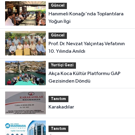
Güncel
Hanımeli Konağı'nda Toplantılara
Yoğun İlgi
Güncel
Prof. Dr. Nevzat Yalçıntaş Vefatının
10. Yılında Anıldı
Yurtiçi Gezi
Akça Koca Kültür Platformu GAP
Gezisinden Döndü
Tanıtım
Karakadılar
Tanıtım