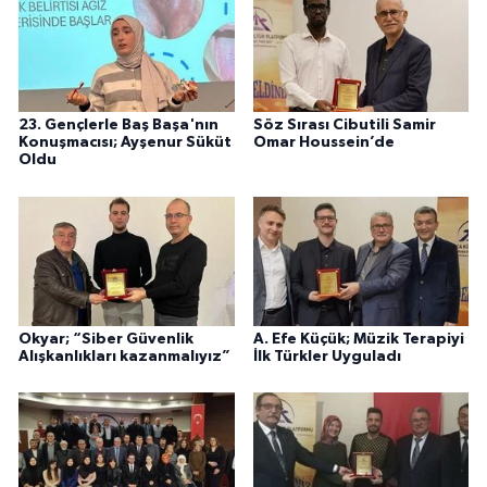
23. Gençlerle Baş Başa'nın
Söz Sırası Cibutili Samir
Konuşmacısı; Ayşenur Süküt
Omar Houssein’de
Oldu
Okyar; “Siber Güvenlik
A. Efe Küçük; Müzik Terapiyi
Alışkanlıkları kazanmalıyız”
İlk Türkler Uyguladı