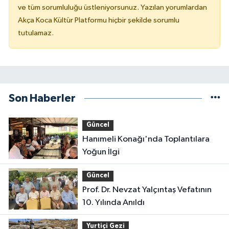
ve tüm sorumluluğu üstleniyorsunuz. Yazılan yorumlardan
Akça Koca Kültür Platformu hiçbir şekilde sorumlu
tutulamaz.
Son Haberler
Güncel
Hanımeli Konağı'nda Toplantılara
Yoğun İlgi
Güncel
Prof. Dr. Nevzat Yalçıntaş Vefatının
10. Yılında Anıldı
Yurtiçi Gezi