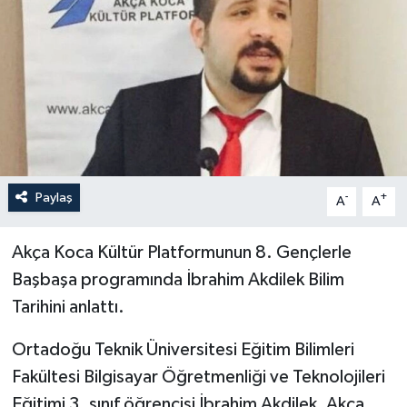
Yönetim Kurulu
Yüksek İstişare Kurulu
Sanat
Paylaş
-
+
A
A
Akça Koca Kültür Platformunun 8. Gençlerle
Başbaşa programında İbrahim Akdilek Bilim
Tarihini anlattı.
Ortadoğu Teknik Üniversitesi Eğitim Bilimleri
Fakültesi Bilgisayar Öğretmenliği ve Teknolojileri
Eğitimi 3. sınıf öğrencisi İbrahim Akdilek, Akça