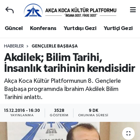
Duyuru
Kocaeli Nöbetçi Eczaneler
Güncel
Konferans
Yurtdışı Gezi
Yurtiçi Gezi
Gençlerle Başbaşa
Kocaeli Hava Durumu
HABERLER
GENÇLERLE BAŞBAŞA
Akdilek; Bilim Tarihi,
Güncel
Kocaeli Namaz Vakitleri
İnsanlık tarihinin kendisidir
Konferans
Kocaeli Trafik Yoğunluk Haritası
Akça Koca Kültür Platformunun 8. Gençlerle
Yurtdışı Gezi
Süper Lig Puan Durumu ve Fikstür
Başbaşa programında İbrahim Akdilek Bilim
Tarihini anlattı.
Yurtiçi Gezi
Tüm Manşetler
15.12.2016 - 16:30
3528
9 DK
YAYINLANMA
GÖSTERIM
OKUNMA SÜRESI
Ziyaretler
Son Dakika Haberleri
Hakkımızda
Haber Arşivi