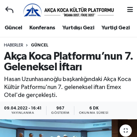
Duyuru
Kocaeli Nöbetçi Eczaneler
Güncel
Konferans
Yurtdışı Gezi
Yurtiçi Gezi
Gençlerle Başbaşa
Kocaeli Hava Durumu
HABERLER
GÜNCEL
Akça Koca Platformu’nun 7.
Güncel
Kocaeli Namaz Vakitleri
Geleneksel İftarı
Konferans
Kocaeli Trafik Yoğunluk Haritası
Hasan Uzunhasanoğlu başkanlığındaki Akça Koca
Yurtdışı Gezi
Süper Lig Puan Durumu ve Fikstür
Kültür Patformu'nun 7. geleneksel iftarı Emex
Otel'de gerçekleşti.
Yurtiçi Gezi
Tüm Manşetler
09.04.2022 - 16:41
967
6 DK
YAYINLANMA
GÖSTERIM
OKUNMA SÜRESI
Ziyaretler
Son Dakika Haberleri
Hakkımızda
Haber Arşivi