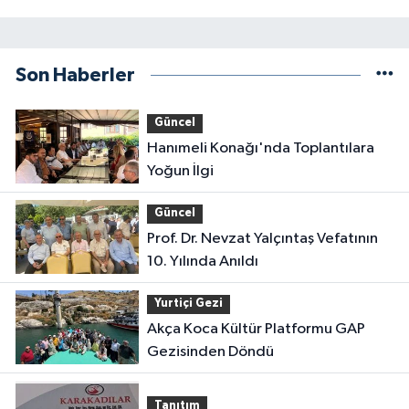
Son Haberler
Güncel
Hanımeli Konağı'nda Toplantılara
Yoğun İlgi
Güncel
Prof. Dr. Nevzat Yalçıntaş Vefatının
10. Yılında Anıldı
Yurtiçi Gezi
Akça Koca Kültür Platformu GAP
Gezisinden Döndü
Tanıtım