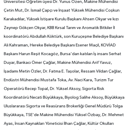
Üniversitesi Öğretim üyesi Dr. Yunus Özen, Makine Mühendisi
Çetin Mut, Dr. İsmail Çapçı ve İnşaat Yüksek Mühendisi Coşkun
Karakadılar, Yüksek İstişare Kurulu Başkanı Ahsen Okyar ve kızı
Zeynep Gökçen Okyar, KBB Kırsal Tarım ve Aromatik Bitkiler İl
koordinatörü Abdullah Köktürk, son Kuruçeşme Belediye Başkanı
Ali Kahraman, Hereke Belediye Başkanı Esener Maçil, KOVİAD
Başkanı Harun Reşit Kocagöz, Bursa'dan katılan İş insanı Serhat
Duyar, Bankacı Ömer Çağlar, Makine Mühendisi Arif Yavuz,
İşadamı Metin Özler, Dr. Fatma E. Taşolar, Ressam Vildan Çağlar,
Endüstri Mühendisi Mustafa Toka, Av. Naci Kara, Turizm Tur
Operatörü Recep Topal,
Dr. Yüksel Aksoy, Sigorta Risk
Koordinatörü Necati Büyükkaya, Biyolog Salihe Aksoy, Büyükkaya
Uluslararası Sigorta ve Reasürans Brokerliği Genel Müdürü Tolga
Büyükkaya, TSE'de Makine Mühendisi Yüksel Özbay
,
Dr. Mehmet
Ayas, İnsan Kaynakları Yöneticisi İlhan Çağlar, Kültür Okulları