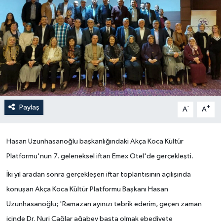
Yönetim Kurulu
Yüksek İstişare Kurulu
Sanat
Paylaş
-
+
A
A
Hasan Uzunhasanoğlu başkanlığındaki Akça Koca Kültür
Platformu
'nun 7. geleneksel iftarı Emex Otel'de gerçekleşti.
İki yıl aradan sonra gerçekleşen iftar toplantısının açılışında
konuşan Akça Koca Kültür Platformu Başkanı Hasan
Uzunhasanoğlu; 'Ramazan ayınızı tebrik ederim, geçen zaman
içinde Dr. Nuri Çağlar ağabey başta olmak ebediyete