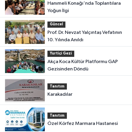
Hanımeli Konağı'nda Toplantılara
Yoğun İlgi
Güncel
Prof. Dr. Nevzat Yalçıntaş Vefatının
10. Yılında Anıldı
Yurtiçi Gezi
Akça Koca Kültür Platformu GAP
Gezisinden Döndü
Tanıtım
Karakadılar
Tanıtım
Özel Körfez Marmara Hastanesi