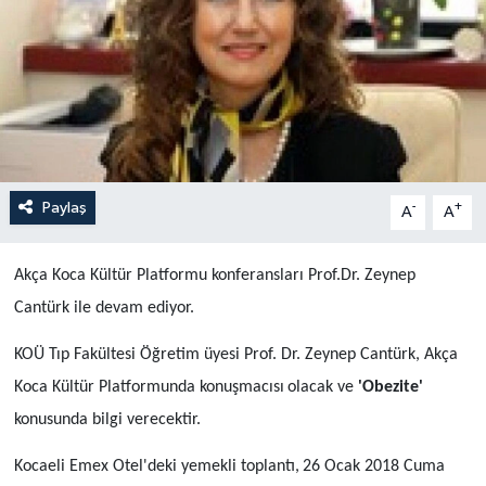
Yönetim Kurulu
Yüksek İstişare Kurulu
Sanat
Paylaş
-
+
A
A
Akça Koca Kültür Platformu konferansları
Prof.Dr. Zeynep
Cant
ü
rk
ile devam ediyor.
KO
Ü
Tıp Fak
ü
ltesi
Ö
ğretim
ü
yesi Prof. Dr. Zeynep Cant
ü
rk,
Akça
Koca Kültür Platformunda konuşmacısı
olacak ve
'Obezite'
konusunda bilgi verecektir.
Kocaeli Emex Otel'deki yemekli toplantı
,
26 Ocak 2018 Cuma