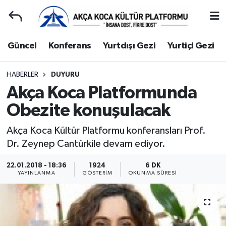
Duyuru
Kocaeli Nöbetçi Eczaneler
Güncel
Konferans
Yurtdışı Gezi
Yurtiçi Gezi
Gençlerle Başbaşa
Kocaeli Hava Durumu
HABERLER
DUYURU
Akça Koca Platformunda
Güncel
Kocaeli Namaz Vakitleri
Obezite konuşulacak
Konferans
Kocaeli Trafik Yoğunluk Haritası
Akça Koca Kültür Platformu konferansları Prof.
Yurtdışı Gezi
Süper Lig Puan Durumu ve Fikstür
Dr. Zeynep Cantürkile devam ediyor.
22.01.2018 - 18:36
1924
6 DK
Yurtiçi Gezi
Tüm Manşetler
YAYINLANMA
GÖSTERIM
OKUNMA SÜRESI
Ziyaretler
Son Dakika Haberleri
Hakkımızda
Haber Arşivi