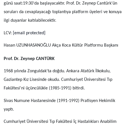
g
ü
n
ü
saat:19:30'da
başlayacaktır.
Prof. Dr. Zeynep Cant
ü
rk'
ü
n
soruları da cevaplayacağı toplantıya platform üyeleri ve konuya
ilgi duyanlar katılabilecektir.
LCV:
[email protected]
Hasan UZUNHASANOĞLU Akça Koca Kültür Platformu Başkanı
Prof. Dr. Zeynep CANTÜRK
1968 yılında Zonguldak'ta doğdu. Ankara Atatürk İlkokulu,
Gaziantep Kız Lisesinde okudu. Cumhuriyet Üniversitesi Tıp
Fakültesi'ni üçüncülükle (1985-1991) bitirdi.
Sivas Numune Hastanesinde (1991-1992)
Pratisyen Hekimlik
yaptı.
Cumhuriyet Üniversitesi Tıp Fakültesi İç Hastalıkları Anabilim