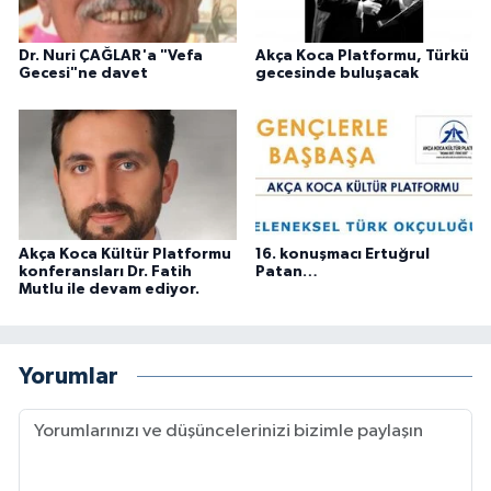
Dr. Nuri ÇAĞLAR'a "Vefa
Akça Koca Platformu, Türkü
Gecesi"ne davet
gecesinde buluşacak
Akça Koca Kültür Platformu
16. konuşmacı Ertuğrul
konferansları Dr. Fatih
Patan…
Mutlu ile devam ediyor.
Yorumlar