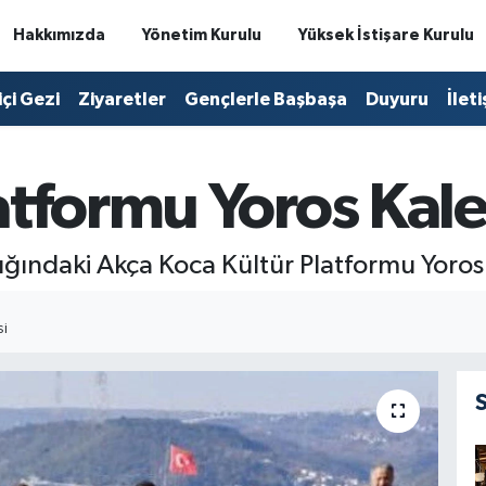
Hakkımızda
Yönetim Kurulu
Yüksek İstişare Kurulu
içi Gezi
Ziyaretler
Gençlerle Başbaşa
Duyuru
İlet
atformu Yoros Kal
ındaki Akça Koca Kültür Platformu Yoros 
SI