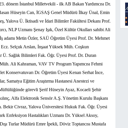
3. dönem İstanbul Milletvekili - ilk AB Bakan Yardımcısı Dr.
r. Hasan Hüseyin Can, İGSAŞ Genel Müdürü İlkay Ünal, Emin
 Yalova Ü. İktisadi ve İdari Bilimler Fakültesi Dekanı Prof.
cı, NLP Uzmanı Şenay Işık, Özel Kültür Okulları sahibi Ali
 İş adamı Metin Özler, SAÜ Öğretim Üyesi Prof. Dr. Mehmet
cz. Selçuk Arslan, İnşaat Yüksek Müh. Coşkun
Ü. Sağlık Bilimleri Fak. Öğr. Üyesi Prof. Dr. Duran
a Müh. Ali Kahraman, VAV TV Program Yapımcısı Fehmi
t Konservatuvarı Dr. Öğretim Üyesi Kenan Serhat İnce,
ar, Samatya Eğitim Araştırma Hastanesi Anestezi ve
ftülüğünde görevli Şerif Hüseyin Ayaz, Kocaeli Şehir
kılınç, Alfa Elektronik Sensör A.Ş. Yönetim Kurulu Başkanı
h. Bekir Civraz, Yalova Üniversitesi Hukuk Fak. Öğr. Üyesi
ark Enfeksiyon Hastalıkları Uzmanı Dr. Yüksel Aksoy,
Dışı Turlar Müdürü Emre İpekli, Döviz Toptancısı Mustafa