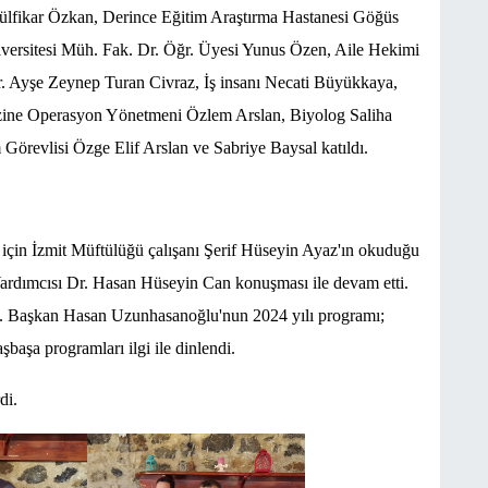
Zülfikar Özkan, Derince Eğitim Araştırma Hastanesi Göğüs
iversitesi Müh. Fak. Dr. Öğr. Üyesi Yunus Özen, Aile Hekimi
r. Ayşe Zeynep Turan Civraz, İş insanı Necati Büyükkaya,
zine Operasyon Yönetmeni Özlem Arslan, Biyolog Saliha
Görevlisi Özge Elif Arslan ve Sabriye Baysal katıldı.
 için İzmit Müftülüğü çalışanı Şerif Hüseyin Ayaz'ın okuduğu
Yardımcısı Dr. Hasan Hüseyin Can konuşması ile devam etti.
di. Başkan Hasan Uzunhasanoğlu'nun 2024 yılı programı;
şbaşa programları ilgi ile dinlendi.
di.