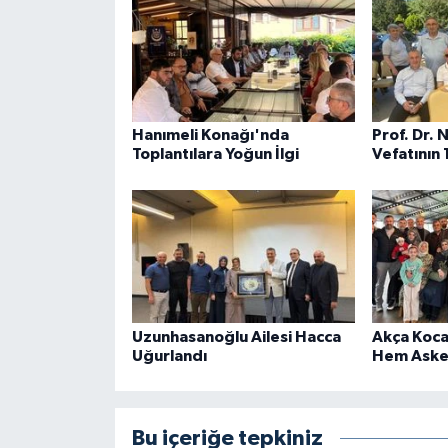
Hanımeli Konağı'nda
Prof. Dr. 
Toplantılara Yoğun İlgi
Vefatının 
Uzunhasanoğlu Ailesi Hacca
Akça Koca
Uğurlandı
Hem Aske
Bu içeriğe tepkiniz