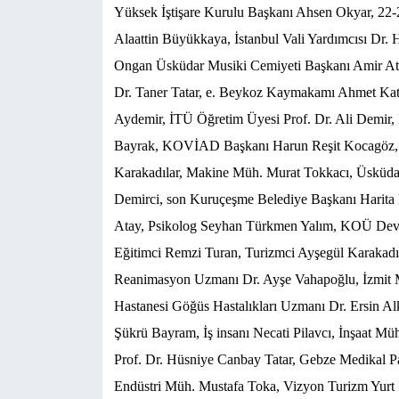
Yüksek İştişare Kurulu Başkanı Ahsen Okyar, 22-2
Alaattin Büyükkaya, İstanbul Vali Yardımcısı D
Ongan Üsküdar Musiki Cemiyeti Başkanı Amir Ateş,
Dr. Taner Tatar, e. Beykoz Kaymakamı Ahmet Katır
Aydemir, İTÜ Öğretim Üyesi Prof. Dr. Ali Demir,
Bayrak, KOVİAD Başkanı Harun Reşit Kocagöz, E
Karakadılar, Makine Müh. Murat Tokkacı, Üsküdar 
Demirci, son Kuruçeşme Belediye Başkanı Harit
Atay, Psikolog Seyhan Türkmen Yalım, KOÜ Devle
Eğitimci Remzi Turan, Turizmci Ayşegül Karakadıl
Reanimasyon Uzmanı Dr. Ayşe Vahapoğlu, İzmit Mü
Hastanesi Göğüs Hastalıkları Uzmanı Dr. Ersin Al
Şükrü Bayram, İş insanı Necati Pilavcı, İnşaat Mü
Prof. Dr. Hüsniye Canbay Tatar, Gebze Medikal P
Endüstri Müh. Mustafa Toka, Vizyon Turizm Yurt 