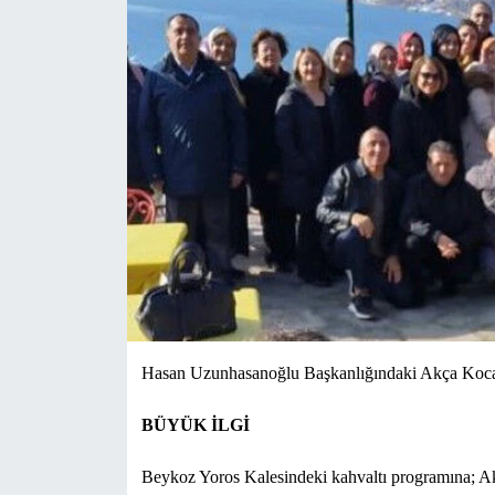
Yönetim Kurulu
Yüksek İstişare Kurulu
Sanat
Hasan Uzunhasanoğlu Başkanlığındaki Akça Koca K
BÜYÜK İLGİ
Beykoz Yoros Kalesindeki kahvaltı programına; 