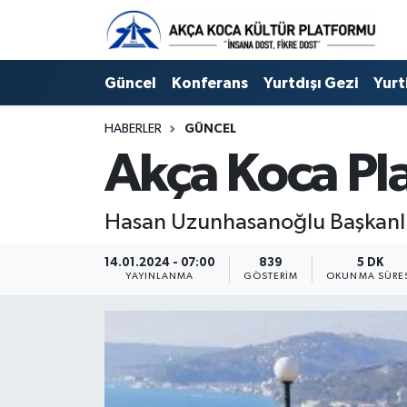
Duyuru
Kocaeli Nöbetçi Eczaneler
Güncel
Konferans
Yurtdışı Gezi
Yurt
Gençlerle Başbaşa
Kocaeli Hava Durumu
HABERLER
GÜNCEL
Akça Koca Pl
Güncel
Kocaeli Namaz Vakitleri
Konferans
Kocaeli Trafik Yoğunluk Haritası
Hasan Uzunhasanoğlu Başkanlığ
Yurtdışı Gezi
Süper Lig Puan Durumu ve Fikstür
14.01.2024 - 07:00
839
5 DK
YAYINLANMA
GÖSTERIM
OKUNMA SÜRE
Yurtiçi Gezi
Tüm Manşetler
Ziyaretler
Son Dakika Haberleri
Hakkımızda
Haber Arşivi