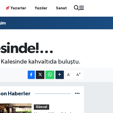
Yazarlar
Yazılar
Sanat
işim
esinde!…
Kalesinde kahvaltıda buluştu.
-
+
A
A
Son Haberler
Güncel