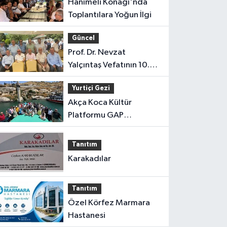
Hanımeli Konağı'nda
Toplantılara Yoğun İlgi
Güncel
Prof. Dr. Nevzat
Yalçıntaş Vefatının 10.
Yılında Anıldı
Yurtiçi Gezi
Akça Koca Kültür
Platformu GAP
Gezisinden Döndü
Tanıtım
Karakadılar
Tanıtım
Özel Körfez Marmara
Hastanesi