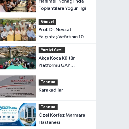
Hanımeli Konağı'nda
Toplantılara Yoğun İlgi
Güncel
Prof. Dr. Nevzat
Yalçıntaş Vefatının 10.
Yılında Anıldı
Yurtiçi Gezi
Akça Koca Kültür
Platformu GAP
Gezisinden Döndü
Tanıtım
Karakadılar
Tanıtım
Özel Körfez Marmara
Hastanesi