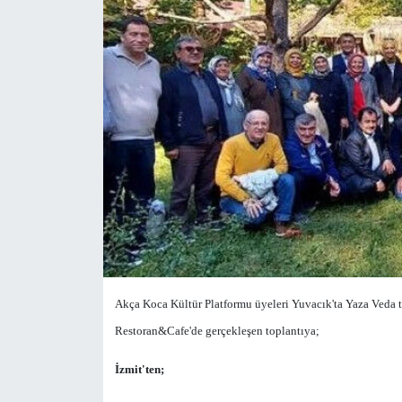
Yönetim Kurulu
Yüksek İstişare Kurulu
Sanat
Akça Koca Kültür Platformu üyeleri Yuvacık'ta Yaza Veda t
Restoran&Cafe'de gerçekleşen toplantıya;
İzmit'ten;