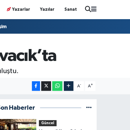
Yazarlar
Yazılar
Sanat
işim
vacık’ta
luştu.
-
+
A
A
Son Haberler
Güncel