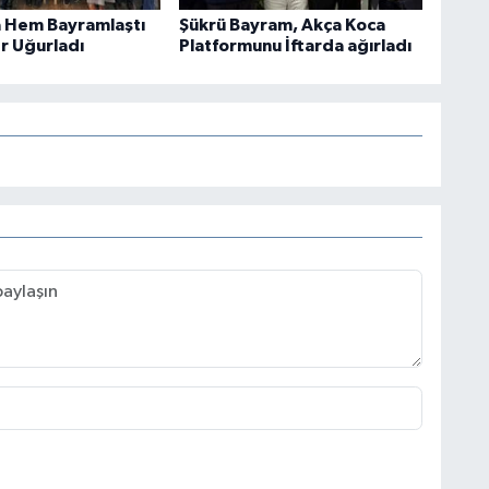
 Hem Bayramlaştı
Şükrü Bayram, Akça Koca
r Uğurladı
Platformunu İftarda ağırladı