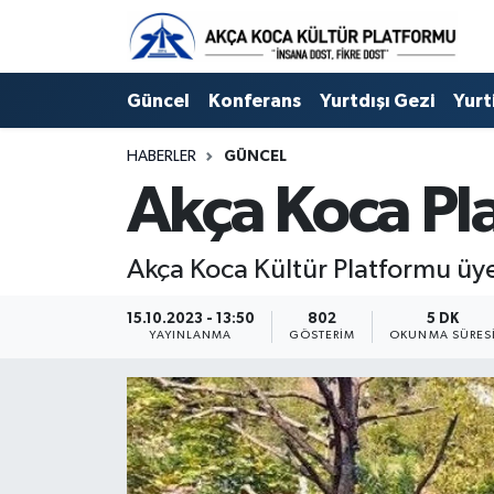
Duyuru
Kocaeli Nöbetçi Eczaneler
Güncel
Konferans
Yurtdışı Gezi
Yurt
Gençlerle Başbaşa
Kocaeli Hava Durumu
HABERLER
GÜNCEL
Akça Koca Pl
Güncel
Kocaeli Namaz Vakitleri
Konferans
Kocaeli Trafik Yoğunluk Haritası
Akça Koca Kültür Platformu üye
Yurtdışı Gezi
Süper Lig Puan Durumu ve Fikstür
15.10.2023 - 13:50
802
5 DK
YAYINLANMA
GÖSTERIM
OKUNMA SÜRES
Yurtiçi Gezi
Tüm Manşetler
Ziyaretler
Son Dakika Haberleri
Hakkımızda
Haber Arşivi