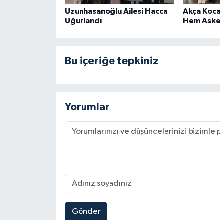
Uzunhasanoğlu Ailesi Hacca
Akça Koca
Uğurlandı
Hem Aske
Bu içeriğe tepkiniz
Yorumlar
Gönder