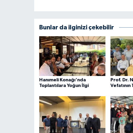
Bunlar da ilginizi çekebilir
Hanımeli Konağı'nda
Prof. Dr. 
Toplantılara Yoğun İlgi
Vefatının 