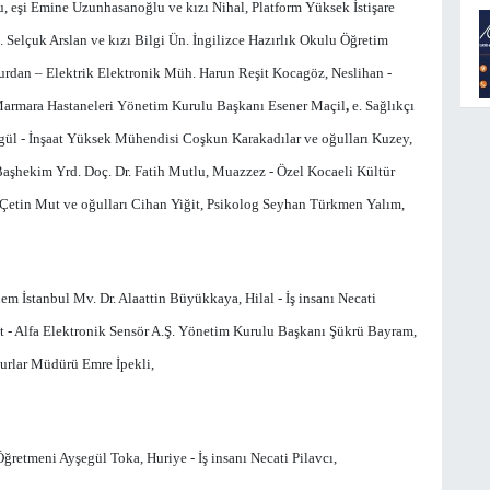
eşi Emine Uzunhasanoğlu ve kızı Nihal, Platform Yüksek İstişare
 Selçuk Arslan ve kızı Bilgi Ün. İngilizce Hazırlık Okulu Öğretim
 Nurdan – Elektrik Elektronik Müh. Harun Reşit Kocagöz, Neslihan -
armara Hastaneleri Yönetim Kurulu Başkanı Esener Maçil
,
e. Sağlıkçı
egül - İnşaat Yüksek Mühendisi Coşkun Karakadılar ve oğulları Kuzey,
şhekim Yrd. Doç. Dr. Fatih Mutlu, Muazzez - Özel Kocaeli Kültür
Çetin Mut ve oğulları Cihan Yiğit, Psikolog Seyhan Türkmen Yalım,
em İstanbul Mv. Dr. Alaattin Büyükkaya,
Hilal - İş insanı Necati
 - Alfa Elektronik Sensör A.Ş. Yönetim Kurulu Başkanı Şükrü Bayram,
urlar Müdürü Emre İpekli,
ğretmeni Ayşegül Toka, Huriye - İş insanı Necati Pilavcı,