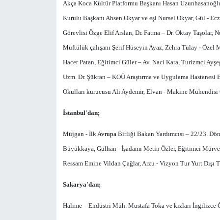
Akça Koca Kültür Platformu Başkanı Hasan Uzunhasanoğlu, 
Kurulu Başkanı Ahsen Okyar ve eşi Nursel Okyar, Gül - Ecz.
Görevlisi Özge Elif Arslan, Dr. Fatma – Dr. Oktay Taşolar,
Müftülük çalışanı Şerif Hüseyin Ayaz, Zehra Tülay
-
Özel M
Hacer Patan, Eğitimci Güler – Av. Naci Kara, Turizmci Ayş
Uzm. Dr. Şükran – KOÜ Araştırma ve Uygulama Hastanesi Ba
Okulları kurucusu Ali Aydemir, Elvan - Makine Mühendisi 
İstanbul'dan;
Müjgan - İlk
Avrupa
Birliği Bakan Yardımcısı – 22/23. Dön
Büyükkaya, Gülhan - İşadamı Metin Özler, Eğitimci Mürvet
Ressam Emine Vildan Çağlar, Arzu - Vizyon Tur Yurt Dışı T
Sakarya'dan;
Halime – Endüstri Müh. Mustafa Toka ve kızları İngilizce Ö