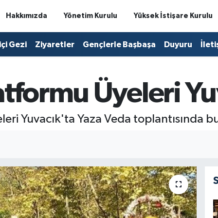
Hakkımızda
Yönetim Kurulu
Yüksek İstişare Kurulu
içi Gezi
Ziyaretler
Gençlerle Başbaşa
Duyuru
İlet
atformu Üyeleri Yu
leri Yuvacık'ta Yaza Veda toplantısında bu
I