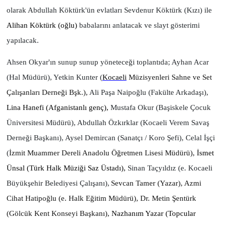
olarak Abdullah Köktürk'ün evlatları Sevdenur Köktürk (Kızı) ile
Alihan Köktürk (oğlu)
babalarını anlatacak ve slayt gösterimi
yapılacak.
Ahsen Okyar'ın sunup sunup yöneteceği toplantıda; Ayhan Acar
(Hal Müdürü), Yetkin Kunter (
Kocaeli
Müzisyenleri Sahne ve Set
Çalışanları Derneği Bşk.),
Ali Paşa Naipoğlu (Fakülte Arkadaşı),
Lina Hanefi (Afganistanlı genç),
Mustafa Okur (Başiskele Çocuk
Üniversitesi Müdürü), Abdullah Özkırklar (Kocaeli Verem Savaş
Derneği Başkanı), Aysel Demircan (Sanatçı / Koro Şefi), Celal İşçi
(
İzmit Muammer Dereli Anadolu Öğretmen Lisesi Müdürü),
İsmet
Ünsal (Türk Halk Müziği Saz Üstadı),
Sinan Taçyıldız (e. Kocaeli
Büyükşehir Belediyesi Çalışanı),
Sevcan Tamer (Yazar), Azmi
Cihat Hatipoğlu (e. Halk Eğitim Müdürü), Dr. Metin Şentürk
(Gölcük Kent Konseyi Başkanı),
Nazhanım Yazar (Topcular