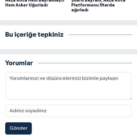
Akça Koca Hem Bayramlaştı
Şükrü Bayram, Akça Koca
Hem Asker Uğurladı
Platformunu İftarda
ağırladı
Bu içeriğe tepkiniz
Yorumlar
Gönder