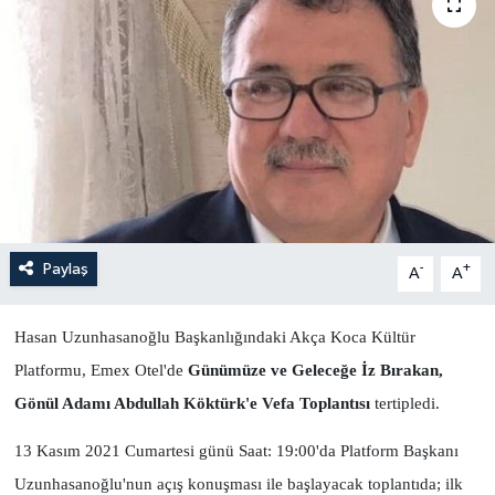
Yönetim Kurulu
Yüksek İstişare Kurulu
Sanat
Paylaş
-
+
A
A
Hasan Uzunhasanoğlu Başkanlığındaki Akça Koca Kültür
Platformu, Emex Otel'de
Günümüze ve Geleceğe İz Bırakan,
Gönül Adamı Abdullah Köktürk'e Vefa Toplantısı
tertipledi.
13 Kasım 2021 Cumartesi günü Saat: 19:00'da Platform Başkanı
Uzunhasanoğlu'nun açış konuşması ile başlayacak toplantıda; ilk