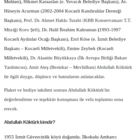
Muhtarı),
Hikmet Karaaslan (e. Yuvacık Belediye Başkanı), Av.
Hüseyin Acurman (2002-2004
Kocaeli Kandıralılar Derneği
Başkanı),
Prof. Dr. Ahmet Hakkı Turabi
(
KBB Konservatuarı T.T.
Müziği Koro Şefi),
Dr. Halil İbrahim Kahraman
(
1993-1997
Kocaeli Aydınlar Ocağı Başkanı), Erol Köse (e. İzmit Belediye
Başkanı – Kocaeli Milletvekili), Emine Zeybek (Kocaeli
Milletvekili),
Dr. Alaattin Büyükkaya (İlk Avrupa Birliği Bakan
Yardımcısı), Amir Ateş (Bestekar – Mevlidhan) Abdullah Köktürk
ile ilgili duygu, düşünce ve hatıralarını anlatacaklar.
Plaket ve hediye takdimi sonrası Abdullah Köktürk'ün
değerlendirme ve teşekkür konuşması ile vefa toplantısı sona
erecek.
Abdullah Köktürk kimdir?
1955 İzmit Güvercinlik köyü doğumlu. İlkokulu Ambarcı