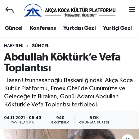
Duyuru
Kocaeli Nöbetçi Eczaneler
Güncel
Konferans
Yurtdışı Gezi
Yurtiçi Gezi
Gençlerle Başbaşa
Kocaeli Hava Durumu
HABERLER
GÜNCEL
Abdullah Köktürk’e Vefa
Güncel
Kocaeli Namaz Vakitleri
Toplantısı
Konferans
Kocaeli Trafik Yoğunluk Haritası
Hasan Uzunhasanoğlu Başkanlığındaki Akça Koca
Yurtdışı Gezi
Süper Lig Puan Durumu ve Fikstür
Kültür Platformu, Emex Otel'de Günümüze ve
Geleceğe İz Bırakan, Gönül Adamı Abdullah
Yurtiçi Gezi
Tüm Manşetler
Köktürk'e Vefa Toplantısı tertipledi.
Ziyaretler
Son Dakika Haberleri
04.11.2021 - 06:40
940
5 DK
YAYINLANMA
GÖSTERIM
OKUNMA SÜRESI
Hakkımızda
Haber Arşivi